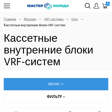
0
Главная
Магазин
VRF-системы
Gree
Кассетные внутренние блоки VRF-систем
Кассетные
внутренние блоки
VRF-систем
МЕНЮ
КОНДИЦИОНЕРЫ
ФИЛЬТР
Цена (руб.)
ОСУШИТЕЛИ ВОЗДУХА