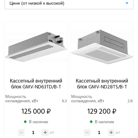
Распределительные блоки и гидромодули VRF-системы
Цене (от низкой к высокой)
Rover
ЧИЛЛЕРЫ
ВИННЫЕ ХОЛОДИЛЬНИКИ И ШКАФЫ
ПРЕЦИЗИОННЫЕ КОНДИЦИОНЕРЫ
ПРИТОЧНО-ВЫТЯЖНЫЕ УСТАНОВКИ
Кассетный внутренний
Кассетный внутренний
блок GMV-ND63TD/B-T
блок GMV-ND28TS/B-T
ПРИТОЧНЫЕ ОЧИСТИТЕЛИ ВОЗДУХА, БРИЗЕРЫ
Мощность
Мощность
охлаждения, кВт
6.3
охлаждения, кВт
2.8
ТЕПЛОВЫЕ НАСОСЫ
125 000 ₽
129 200 ₽
КОМПРЕССОРНО-КОНДЕНСАТОРНЫЕ БЛОКИ
В наличии
В наличии
шт
шт