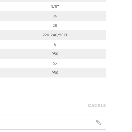
3/8''
36
28
220-240/50/1
6
950
65
950