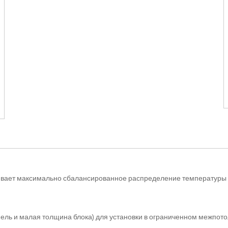
чивает максимально сбалансированное распределение температуры
нель и малая толщина блока) для установки в ограниченном межпот