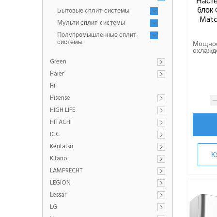
Наст
блок 
Бытовые сплит-системы
Mat
Мульти сплит-системы
Полупромышленные сплит-
системы
Мощно
охлажде
Green
Haier
Hi
Hisense
HIGH LIFE
HITACHI
IGC
Kentatsu
К
Kitano
LAMPRECHT
LEGION
Lessar
LG