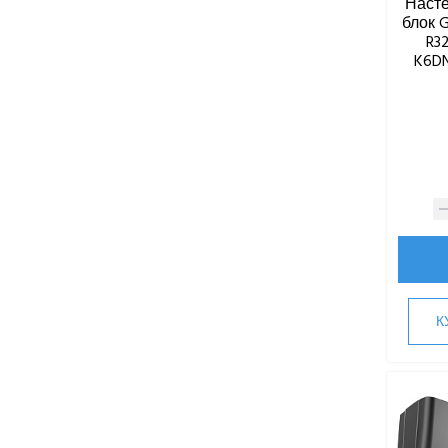
Наст
блок G
R3
K6DN
К