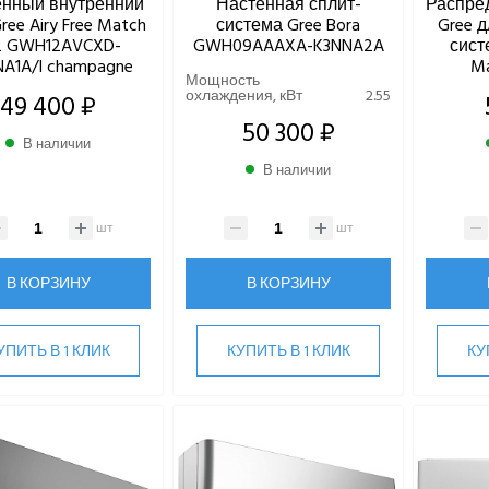
енный внутренний
Настенная сплит-
Распре
ree Airy Free Match
система Gree Bora
Gree 
2 GWH12AVCXD-
GWH09AAAXA-K3NNA2A
сист
A1A/I champagne
Ma
Мощность
охлаждения, кВт
2.55
49 400 ₽
50 300 ₽
В наличии
В наличии
шт
шт
В КОРЗИНУ
В КОРЗИНУ
УПИТЬ В 1 КЛИК
КУПИТЬ В 1 КЛИК
КУ