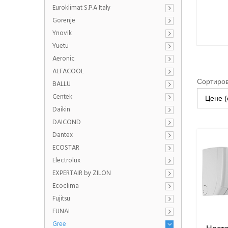
Euroklimat S.P.A Italy
Gorenje
Ynovik
Yuetu
Aeronic
ALFACOOL
Сортиров
BALLU
Centek
Цене (
Daikin
DAICOND
Dantex
ECOSTAR
Electrolux
EXPERTAIR by ZILON
Ecoclima
Fujitsu
FUNAI
Gree