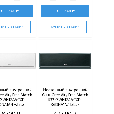
В КОРЗИНУ
В КОРЗИНУ
ПИТЬ В 1 КЛИК
КУПИТЬ В 1 КЛИК
нный внутренний
Настенный внутренний
ee Airy Free Match
блок Gree Airy Free Match
 GWH12AVCXD-
R32 GWH12AVCXD-
DNA1A/I white
K6DNA1A/I black
48 300 ₽
49 400 ₽