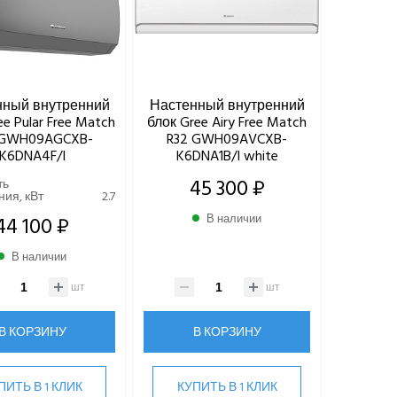
нный внутренний
Настенный внутренний
ee Pular Free Match
блок Gree Airy Free Match
 GWH09AGCXB-
R32 GWH09AVCXB-
K6DNA4F/I
K6DNA1B/I white
45 300 ₽
ть
ия, кВт
2.7
44 100 ₽
В наличии
В наличии
шт
шт
В КОРЗИНУ
В КОРЗИНУ
ПИТЬ В 1 КЛИК
КУПИТЬ В 1 КЛИК