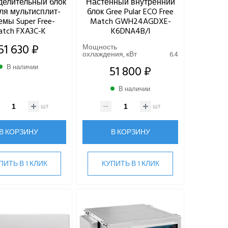
делительный блок
Настенный внутренний
для мультисплит-
блок Gree Pular ECO Free
емы Super Free-
Match GWH24AGDXE-
tch FXA3C-K
K6DNA4B/I
51 630 ₽
Мощность
охлаждения, кВт
6.4
В наличии
51 800 ₽
В наличии
шт
шт
В КОРЗИНУ
В КОРЗИНУ
ПИТЬ В 1 КЛИК
КУПИТЬ В 1 КЛИК