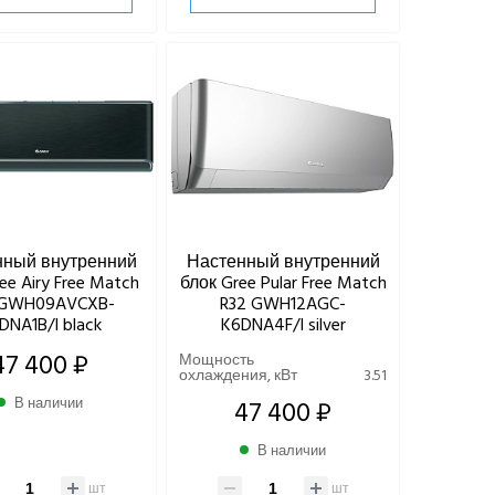
нный внутренний
Настенный внутренний
ee Airy Free Match
блок Gree Pular Free Match
 GWH09AVCXB-
R32 GWH12AGC-
DNA1B/I black
K6DNA4F/I silver
47 400 ₽
Мощность
охлаждения, кВт
3.51
В наличии
47 400 ₽
В наличии
шт
шт