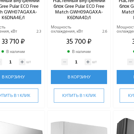
енный внутренний
Настенный внутренний
Насте
Gree Pular ECO Free
блок Gree Pular ECO Free
блок G
ch GWH07AGAXA-
Match GWH09AGAXA-
Matc
K6DNA4E/I
K6DNA4D/I
сть
Мощность
Мощнос
ния, кВт
2.3
охлаждения, кВт
2.6
охлажден
33 710 ₽
35 700 ₽
В наличии
В наличии
шт
шт
В КОРЗИНУ
В КОРЗИНУ
УПИТЬ В 1 КЛИК
КУПИТЬ В 1 КЛИК
КУ