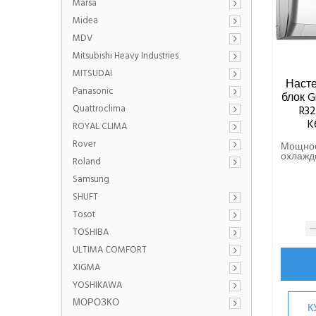
Marsa
Midea
MDV
Mitsubishi Heavy Industries
MITSUDAI
Наст
Panasonic
блок G
Quattroclima
R3
K
ROYAL CLIMA
Rover
Мощно
охлажде
Roland
Samsung
SHUFT
Tosot
TOSHIBA
ULTIMA COMFORT
XIGMA
YOSHIKAWA
МОРОЗКО
К