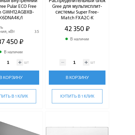
нный внутренний
Распределительный блок
ree Pular ECO Free
Gree для мультисплит-
h GWH12AGBXB-
системы Super Free-
K6DNA4K/I
Match FXA2C-K
42 350 ₽
ть
ия, кВт
3.5
37 450 ₽
В наличии
В наличии
шт
шт
В КОРЗИНУ
В КОРЗИНУ
ПИТЬ В 1 КЛИК
КУПИТЬ В 1 КЛИК