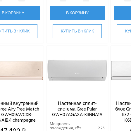
В КОРЗИНУ
В КОРЗИНУ
УПИТЬ В 1 КЛИК
КУПИТЬ В 1 КЛИК
КУ
енный внутренний
Настенная сплит-
Насте
ree Airy Free Match
система Gree Pular
блок Gr
2 GWH09AVCXB-
GWH07AGAXA-K3NNA1A
R32
A1B/I champagne
K6
Мощность
охлаждения, кВт
2.25
47 400 ₽