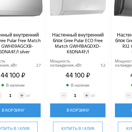
енный внутренний
Настенный внутренний
Насте
ree Pular Free Match
блок Gree Pular ECO Free
блок Gr
2 GWH09AGCXB-
Match GWH18AGDXD-
R32
6DNA4F/I silver
K6DNA4F/I
сть
Мощность
Мощнос
ния, кВт
2.7
охлаждения, кВт
5.2
охлажден
44 100 ₽
44 100 ₽
В наличии
В наличии
шт
шт
В КОРЗИНУ
В КОРЗИНУ
УПИТЬ В 1 КЛИК
КУПИТЬ В 1 КЛИК
КУ