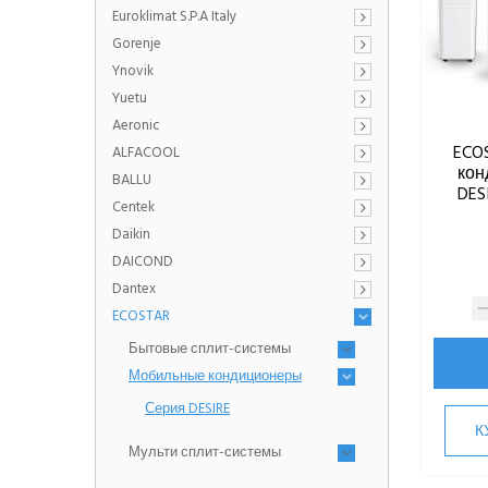
Euroklimat S.P.A Italy
Gorenje
Ynovik
Yuetu
Aeronic
ECO
ALFACOOL
кон
BALLU
DES
Centek
Daikin
DAICOND
Dantex
ECOSTAR
Бытовые сплит-системы
Мобильные кондиционеры
Серия DESIRE
К
Мульти сплит-системы