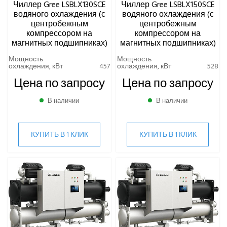
компрессором (одноступенчатый)
Чиллер Gree LSBLX130SCE
Чиллер Gree LSBLX150SCE
СПОСОБ ПУСКА (КОМПРЕССОР)
водяного охлаждения (с
водяного охлаждения (с
Чиллер водяного охлаждения с центробежным
центробежным
центробежным
компрессором на магнитных подшипниках
компрессором на
компрессором на
Чиллеры водяного охлаждения с двумя винтовыми
ДАВЛЕНИЕ ПЕРЕПАД (КОНДЕНСАТОР), КПА
магнитных подшипниках)
магнитных подшипниках)
компрессорами
Чиллеры водяного охлаждения с инверторным
Мощность
Мощность
центробежным компрессором
охлаждения, кВт
457
охлаждения, кВт
528
КОЭФФИЦИЕНТ ЭНЕРГОЭФФЕКТИВНОСТИ (IPLV)
Чиллеры водяного охлаждения с одним винтовым
Цена по запросу
Цена по запросу
компрессором
ТИП ГИДРАВЛИЧЕСКОГО ПОДКЛЮЧЕНИЯ
В наличии
В наличии
Чиллеры воздушного охлаждения
(ИСПАРИТЕЛЬ)
КУПИТЬ В 1 КЛИК
КУПИТЬ В 1 КЛИК
ВИННЫЕ ХОЛОДИЛЬНИКИ И ШКАФЫ
ПРЕЦИЗИОННЫЕ КОНДИЦИОНЕРЫ
ПРИТОЧНО-ВЫТЯЖНЫЕ УСТАНОВКИ
ПРИТОЧНЫЕ ОЧИСТИТЕЛИ ВОЗДУХА, БРИЗЕРЫ