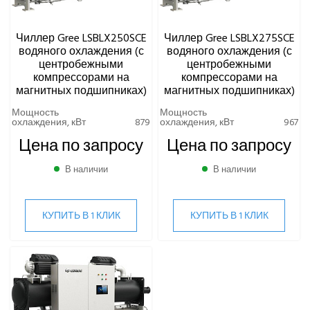
ТЕПЛОВЫЕ НАСОСЫ
Чиллер Gree LSBLX250SCE
Чиллер Gree LSBLX275SCE
КОМПРЕССОРНО-КОНДЕНСАТОРНЫЕ БЛОКИ
водяного охлаждения (с
водяного охлаждения (с
центробежными
центробежными
компрессорами на
компрессорами на
магнитных подшипниках)
магнитных подшипниках)
Мощность
Мощность
охлаждения, кВт
879
охлаждения, кВт
967
Цена по запросу
Цена по запросу
В наличии
В наличии
КУПИТЬ В 1 КЛИК
КУПИТЬ В 1 КЛИК