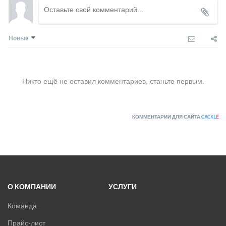
ПРИТОЧНО-ВЫТЯЖНЫЕ УСТАНОВКИ
Новые
ПРИТОЧНЫЕ ОЧИСТИТЕЛИ ВОЗДУХА, БРИЗЕРЫ
ТЕПЛОВЫЕ НАСОСЫ
Никто ещё не оставил комментариев, станьте первым.
КОМПРЕССОРНО-КОНДЕНСАТОРНЫЕ БЛОКИ
КОММЕНТАРИИ ДЛЯ САЙТА
CACKL
E
О КОМПАНИИ
УСЛУГИ
Команда
Прайс-лист