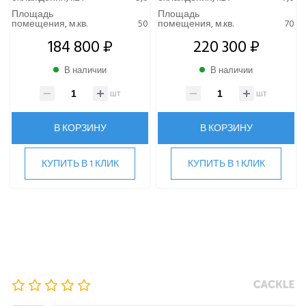
Samsung
Площадь
Площадь
помещения, м.кв.
50
помещения, м.кв.
70
SHUFT
184 800 ₽
220 300 ₽
Tosot
TOSHIBA
В наличии
В наличии
ULTIMA COMFORT
шт
шт
XIGMA
YOSHIKAWA
В КОРЗИНУ
В КОРЗИНУ
МОРОЗКО
КУПИТЬ В 1 КЛИК
КУПИТЬ В 1 КЛИК
ОСУШИТЕЛИ ВОЗДУХА
VRF-СИСТЕМЫ
ЧИЛЛЕРЫ
ВИННЫЕ ХОЛОДИЛЬНИКИ И ШКАФЫ
ПРЕЦИЗИОННЫЕ КОНДИЦИОНЕРЫ