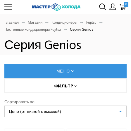
0
Главная
Магазин
Кондиционеры
Fujitsu
Настенные кондиционеры Fujitsu
Серия Genios
Серия Genios
МЕНЮ
КОНДИЦИОНЕРЫ
ФИЛЬТР
Цена (руб.)
AUX
Сортировать по:
Dahatsu
Цене (от низкой к высокой)
От
До
Denko
Eurohoff
Euroklimat S.P.A Italy