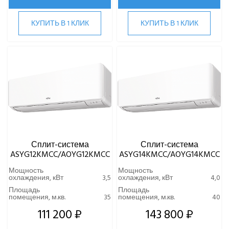
Напольно-потолочные кондиционеры Fujitsu
Напольные внутренние блоки Fujitsu
КУПИТЬ В 1 КЛИК
КУПИТЬ В 1 КЛИК
Настенные кондиционеры Fujitsu
Серия Airflow
Серия Clarios
Серия Genios
Серия Interios
Серия Nocria X
Серия Smart Design R32
Серия Standard Inverter
Сплит-система
Сплит-система
FUNAI
ASYG12KMCC/AOYG12KMCC
ASYG14KMCC/AOYG14KMCC
Gree
Мощность
Мощность
Green
охлаждения, кВт
3,5
охлаждения, кВт
4,0
Haier
Площадь
Площадь
помещения, м.кв.
35
помещения, м.кв.
40
Hi
111 200 ₽
143 800 ₽
Hisense
HIGH LIFE