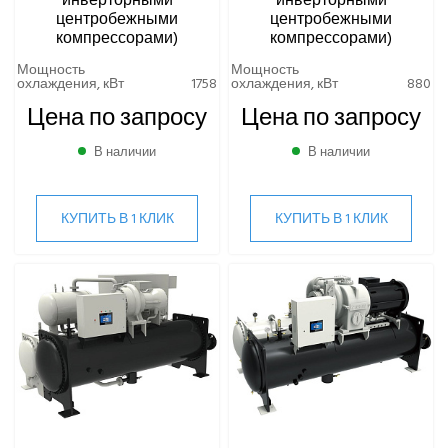
ТИП ГИДРАВЛИЧЕСКОГО ПОДКЛЮЧЕНИЯ (ИСПАРИТЕЛЬ)
центробежными
центробежными
Чиллеры водяного охлаждения с двумя винтовыми
компрессорами)
компрессорами)
компрессорами
Чиллеры водяного охлаждения с инверторным
Мощность
Мощность
центробежным компрессором
охлаждения, кВт
1758
охлаждения, кВт
880
Чиллеры водяного охлаждения с одним винтовым
Цена по запросу
Цена по запросу
компрессором
В наличии
В наличии
Чиллеры воздушного охлаждения
КУПИТЬ В 1 КЛИК
КУПИТЬ В 1 КЛИК
ВИННЫЕ ХОЛОДИЛЬНИКИ И ШКАФЫ
ПРЕЦИЗИОННЫЕ КОНДИЦИОНЕРЫ
ПРИТОЧНО-ВЫТЯЖНЫЕ УСТАНОВКИ
ПРИТОЧНЫЕ ОЧИСТИТЕЛИ ВОЗДУХА, БРИЗЕРЫ
ТЕПЛОВЫЕ НАСОСЫ