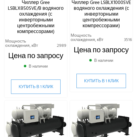
Чиллер Gree
Чиллер Gree LSBLX1000SVE
КОМПРЕССОРНО-КОНДЕНСАТОРНЫЕ БЛОКИ
LSBLX850SVE/B водяного
водяного охлаждения (с
охлаждения (с
инверторными
инверторными
центробежными
центробежными
компрессорами)
компрессорами)
Мощность
охлаждения, кВт
3516
Мощность
охлаждения, кВт
2989
Цена по запросу
Цена по запросу
В наличии
В наличии
КУПИТЬ В 1 КЛИК
КУПИТЬ В 1 КЛИК