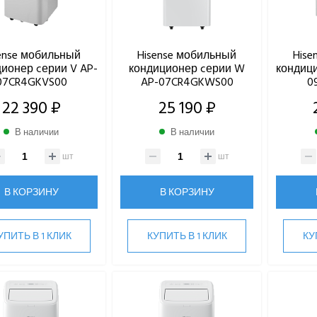
ense мобильный
Hisense мобильный
Hise
ионер cерии V AP-
кондиционер cерии W
кондици
07CR4GKVS00
AP-07CR4GKWS00
0
22 390 ₽
25 190 ₽
В наличии
В наличии
шт
шт
В КОРЗИНУ
В КОРЗИНУ
УПИТЬ В 1 КЛИК
КУПИТЬ В 1 КЛИК
КУ