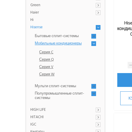
Green
Haier
Hi
His
Hisense
кондиц
Бытовые сплит-системы
Мобильные кондиционеры
Серия C
Серия Q
Серия V
Серия W
Мульти сплит-системы
Полупромышленные сплит-
системы
К
HIGH LIFE
HITACHI
IGC
Kentatsu