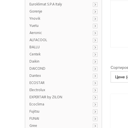
Euroklimat S.P.A Italy
Gorenje
Ynovik
Yuetu
Aeronic
ALFACOOL
BALLU
Centek
Daikin
Сортиров
DAICOND
Dantex
Цене (
ECOSTAR
Electrolux
EXPERTAIR by ZILON
Ecoclima
Fujitsu
FUNAI
Gree