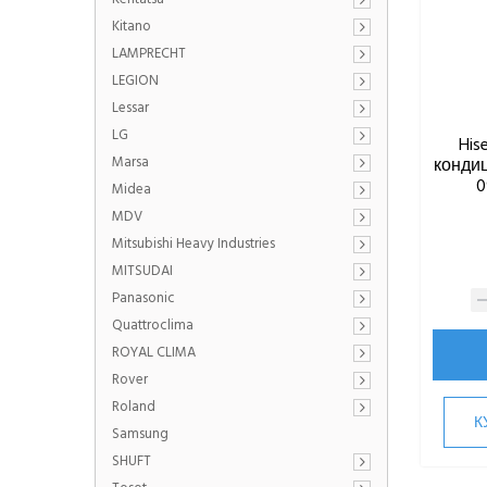
Kitano
LAMPRECHT
LEGION
Lessar
LG
His
Marsa
кондиц
0
Midea
MDV
Mitsubishi Heavy Industries
MITSUDAI
Panasonic
Quattroclima
ROYAL CLIMA
Rover
Roland
К
Samsung
SHUFT