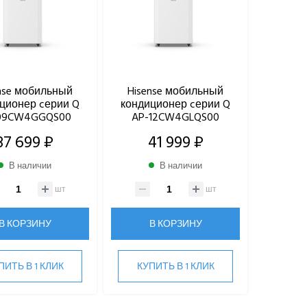
nse мобильный
Hisense мобильный
ционер cерии Q
кондиционер cерии Q
09CW4GGQS00
AP-12CW4GLQS00
37 699 ₽
41 999 ₽
В наличии
В наличии
шт
шт
В КОРЗИНУ
В КОРЗИНУ
ПИТЬ В 1 КЛИК
КУПИТЬ В 1 КЛИК