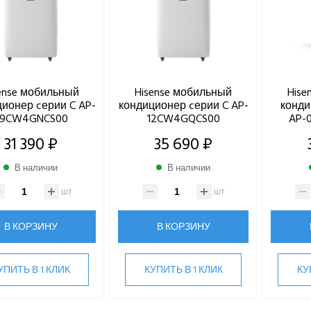
ense мобильный
Hisense мобильный
Hise
ионер cерии C AP-
кондиционер cерии C AP-
конди
9CW4GNCS00
12CW4GQCS00
AP-
31 390 ₽
35 690 ₽
В наличии
В наличии
шт
шт
В КОРЗИНУ
В КОРЗИНУ
УПИТЬ В 1 КЛИК
КУПИТЬ В 1 КЛИК
КУ