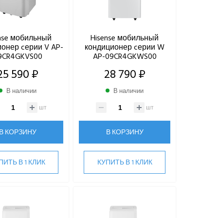
nse мобильный
Hisense мобильный
онер cерии V AP-
кондиционер cерии W
9CR4GKVS00
AP-09CR4GKWS00
25 590 ₽
28 790 ₽
В наличии
В наличии
шт
шт
В КОРЗИНУ
В КОРЗИНУ
ПИТЬ В 1 КЛИК
КУПИТЬ В 1 КЛИК