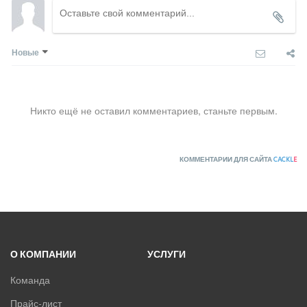
ULTIMA COMFORT
XIGMA
YOSHIKAWA
Новые
МОРОЗКО
ОСУШИТЕЛИ ВОЗДУХА
Никто ещё не оставил комментариев, станьте первым.
VRF-СИСТЕМЫ
КОММЕНТАРИИ ДЛЯ САЙТА
CACKL
E
ЧИЛЛЕРЫ
ВИННЫЕ ХОЛОДИЛЬНИКИ И ШКАФЫ
ПРЕЦИЗИОННЫЕ КОНДИЦИОНЕРЫ
О КОМПАНИИ
УСЛУГИ
ПРИТОЧНО-ВЫТЯЖНЫЕ УСТАНОВКИ
Команда
ПРИТОЧНЫЕ ОЧИСТИТЕЛИ ВОЗДУХА, БРИЗЕРЫ
Прайс-лист