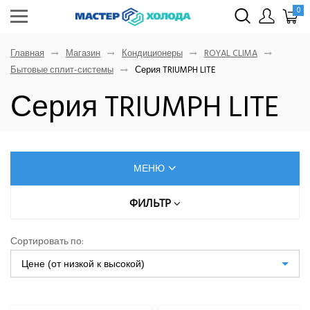
0
Главная
Магазин
Кондиционеры
ROYAL CLIMA
Бытовые сплит-системы
Серия TRIUMPH LITE
Серия TRIUMPH LITE
МЕНЮ
КОНДИЦИОНЕРЫ
ФИЛЬТР
Цена (руб.)
AUX
Сортировать по:
Dahatsu
Цене (от низкой к высокой)
От
До
Denko
Eurohoff
Euroklimat S.P.A Italy