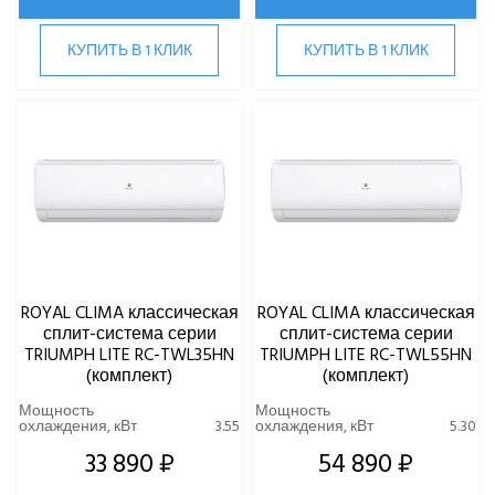
Haier
КУПИТЬ В 1 КЛИК
КУПИТЬ В 1 КЛИК
Hi
Hisense
HIGH LIFE
HITACHI
IGC
Kentatsu
Kitano
LAMPRECHT
LEGION
Lessar
ROYAL CLIMA классическая
ROYAL CLIMA классическая
LG
сплит-система серии
сплит-система серии
TRIUMPH LITE RC-TWL35HN
TRIUMPH LITE RC-TWL55HN
Marsa
(комплект)
(комплект)
Midea
Мощность
Мощность
MDV
охлаждения, кВт
3.55
охлаждения, кВт
5.30
Mitsubishi Heavy Industries
33 890 ₽
54 890 ₽
MITSUDAI
Panasonic