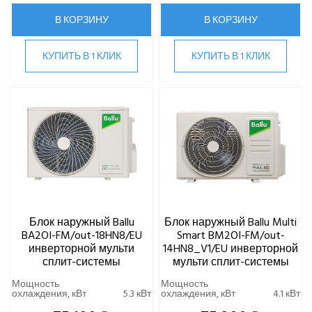
В КОРЗИНУ
В КОРЗИНУ
КУПИТЬ В 1 КЛИК
КУПИТЬ В 1 КЛИК
Блок наружный Ballu
Блок наружный Ballu Multi
BA2OI-FM/out-18HN8/EU
Smart BM2OI-FM/out-
инверторной мульти
14HN8_V1/EU инверторной
сплит-системы
мульти сплит-системы
Мощность
Мощность
охлаждения, кВт
5.3 кВт
охлаждения, кВт
4.1 кВт