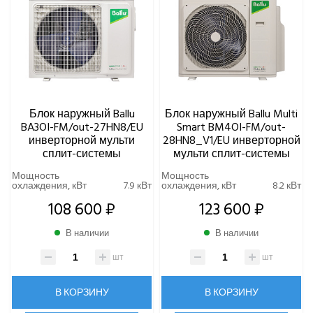
Блок наружный Ballu
Блок наружный Ballu Multi
BA3OI-FM/out-27HN8/EU
Smart BM4OI-FM/out-
инверторной мульти
28HN8_V1/EU инверторной
сплит-системы
мульти сплит-системы
Мощность
Мощность
охлаждения, кВт
7.9 кВт
охлаждения, кВт
8.2 кВт
108 600 ₽
123 600 ₽
В наличии
В наличии
шт
шт
В КОРЗИНУ
В КОРЗИНУ