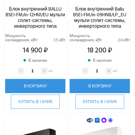
Блок внутренний BALLU
Блок внутренний Ballu
Centek
BSEI-FM/in-12HN1/EU мульти
BSEI-FM/in-09HN8/LP_EU
Daikin
сплит-системы,
мульти сплит-системы,
DAICOND
инверторного типа
инверторного типа
Dantex
Мощность
Мощность
охлаждения, кВт
3.5 кВт
охлаждения, кВт
2.6 кВт
ECOSTAR
14 900 ₽
18 200 ₽
Electrolux
EXPERTAIR by ZILON
В наличии
В наличии
Ecoclima
Fujitsu
шт
шт
FUNAI
Gree
В КОРЗИНУ
В КОРЗИНУ
Green
Haier
КУПИТЬ В 1 КЛИК
КУПИТЬ В 1 КЛИК
Hi
Hisense
HIGH LIFE
HITACHI