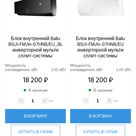
IGC
Kentatsu
Kitano
LAMPRECHT
LEGION
Блок внутренний Ballu
Блок внутренний Ballu
Lessar
BSUI-FM/in-07HN8/EU_BL
BSUI-FM/in-07HN8/EU
LG
инверторной мульти
инверторной мульти
сплит-системы
сплит-системы
Marsa
Midea
Мощность
Мощность
охлаждения, кВт
2.05 кВт
охлаждения, кВт
2.05 кВт
MDV
18 200 ₽
18 200 ₽
Mitsubishi Heavy Industries
MITSUDAI
В наличии
В наличии
Panasonic
шт
шт
Quattroclima
ROYAL CLIMA
В КОРЗИНУ
В КОРЗИНУ
Rover
Roland
КУПИТЬ В 1 КЛИК
КУПИТЬ В 1 КЛИК
Samsung