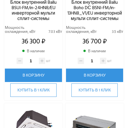
Блок внутренний Ballu
Блок внутренний Ballu
BSUI-FM/in-24HN8/EU
Boho DС BSNI-FM/in-
инверторной мульти
13HN8_V1/EU инверторной
сплит-системы
мульти сплит-системы
Мощность
Мощность
охлаждения, кВт
7.03 кВт
охлаждения, кВт
3.5 кВт
36 300 ₽
36 700 ₽
В наличии
В наличии
шт
шт
В КОРЗИНУ
В КОРЗИНУ
КУПИТЬ В 1 КЛИК
КУПИТЬ В 1 КЛИК