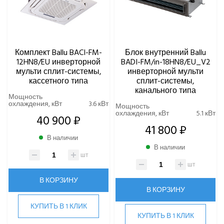
Комплект Ballu BACI-FM-
Блок внутренний Ballu
12HN8/EU инверторной
BADI-FM/in-18HN8/EU_V2
мульти сплит-системы,
инверторной мульти
кассетного типа
сплит-системы,
канального типа
Мощность
охлаждения, кВт
3.6 кВт
Мощность
охлаждения, кВт
5.1 кВт
40 900 ₽
41 800 ₽
В наличии
В наличии
шт
шт
В КОРЗИНУ
В КОРЗИНУ
КУПИТЬ В 1 КЛИК
КУПИТЬ В 1 КЛИК