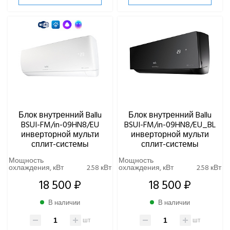
SHUFT
Tosot
TOSHIBA
ULTIMA COMFORT
XIGMA
YOSHIKAWA
МОРОЗКО
ОСУШИТЕЛИ ВОЗДУХА
Блок внутренний Ballu
Блок внутренний Ballu
BSUI-FM/in-09HN8/EU
BSUI-FM/in-09HN8/EU_BL
инверторной мульти
инверторной мульти
VRF-СИСТЕМЫ
сплит-системы
сплит-системы
Мощность
Мощность
ЧИЛЛЕРЫ
охлаждения, кВт
2.58 кВт
охлаждения, кВт
2.58 кВт
18 500 ₽
18 500 ₽
ВИННЫЕ ХОЛОДИЛЬНИКИ И ШКАФЫ
В наличии
В наличии
ПРЕЦИЗИОННЫЕ КОНДИЦИОНЕРЫ
шт
шт