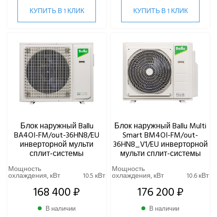
КУПИТЬ В 1 КЛИК
КУПИТЬ В 1 КЛИК
Блок наружный Ballu
Блок наружный Ballu Multi
BA4OI-FM/out-36HN8/EU
Smart BM4OI-FM/out-
инверторной мульти
36HN8_V1/EU инверторной
сплит-системы
мульти сплит-системы
Мощность
Мощность
охлаждения, кВт
10.5 кВт
охлаждения, кВт
10.6 кВт
168 400 ₽
176 200 ₽
В наличии
В наличии