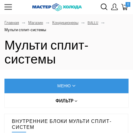
0
Главная
Магазин
Кондиционеры
BALLU
Мульти сплит-системы
Мульти сплит-
системы
МЕНЮ
КОНДИЦИОНЕРЫ
ФИЛЬТР
Цена (руб.)
AUX
ВНУТРЕННИЕ БЛОКИ МУЛЬТИ СПЛИТ-
Dahatsu
СИСТЕМ
От
До
Denko