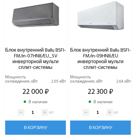
Блок внутренний Ballu BSFI-
Блок внутренний Ballu BSFI-
FM/in-07HN8/EU_SV
FM/in-09HN8/EU
инверторной мульти
инверторной мульти
сплит-системы
сплит-системы
Мощность
Мощность
охлаждения, кВт
2.05 кВт
охлаждения, кВт
2.64 кВт
22 000 ₽
22 300 ₽
В наличии
В наличии
шт
шт
В КОРЗИНУ
В КОРЗИНУ