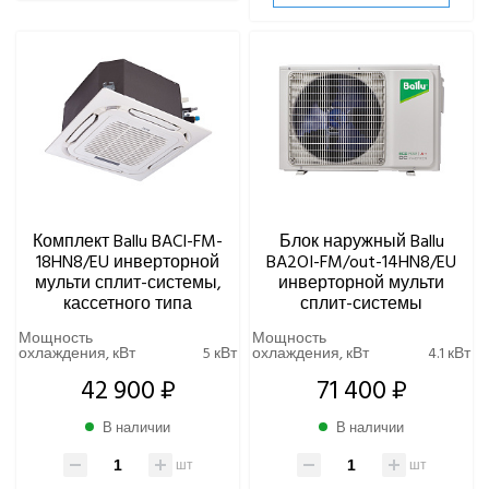
Комплект Ballu BACI-FM-
Блок наружный Ballu
18HN8/EU инверторной
BA2OI-FM/out-14HN8/EU
мульти сплит-системы,
инверторной мульти
кассетного типа
сплит-системы
Мощность
Мощность
охлаждения, кВт
5 кВт
охлаждения, кВт
4.1 кВт
42 900 ₽
71 400 ₽
В наличии
В наличии
шт
шт