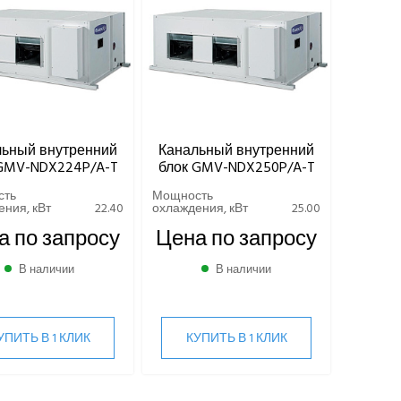
льный внутренний
Канальный внутренний
GMV-NDX224P/A-T
блок GMV-NDX250P/A-T
сть
Мощность
ния, кВт
22.40
охлаждения, кВт
25.00
а по запросу
Цена по запросу
В наличии
В наличии
УПИТЬ В 1 КЛИК
КУПИТЬ В 1 КЛИК