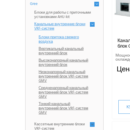
Gree
Блоки для работы с приточными
установками AHU-kit
Канальные внутренние блоки
VRF-систем
Блоки притока свежего
Кана
воздуха
блок
Вертикальный канальный
внутренний блок
Мощно
охлажде
Высоконапорный канальный
внутренний блок
Цен
Низконапорный канальный
внутренний блок VRF-систем
GMV
Средненапорный канальный
внутренний блок VRF-систем
GMV
Тонкий канальный
К
внутренний блок VRF-систем
GMV
Кассетные внутренние блоки
VRF-систем