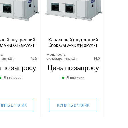
ьный внутренний
Канальный внутренний
GMV-NDX125P/A-T
блок GMV-NDX140P/A-T
ть
Мощность
ия, кВт
12.5
охлаждения, кВт
14.0
 по запросу
Цена по запросу
В наличии
В наличии
ПИТЬ В 1 КЛИК
КУПИТЬ В 1 КЛИК