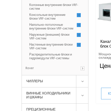
Колонные внутренние блоки VRF-
систем
Консольные внутренние
блоки VRF-систем
Напольно-потолочные
внутренние блоки VRF-систем
Наружные (внешние) блоки
VRF-систем
Кана
Настенные внутренние блоки
блок 
VRF-систем
Мощно
Распределительные блоки и
охлажде
гидромодули VRF-системы
Цен
Rover
ЧИЛЛЕРЫ
ВИННЫЕ ХОЛОДИЛЬНИКИ
К
И ШКАФЫ
ПРЕЦИЗИОННЫЕ