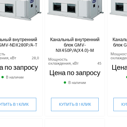
льный внутренний
Канальный внутренний
Канал
 GMV-NDX280P/A-T
блок GMV-
блок 
NX450P/A(X4.0)-M
сть
Мощнос
ния, кВт
28,0
охлажден
Мощность
охлаждения, кВт
45
а по запросу
Цена
Цена по запросу
В наличии
В наличии
УПИТЬ В 1 КЛИК
КУПИТЬ В 1 КЛИК
КУ