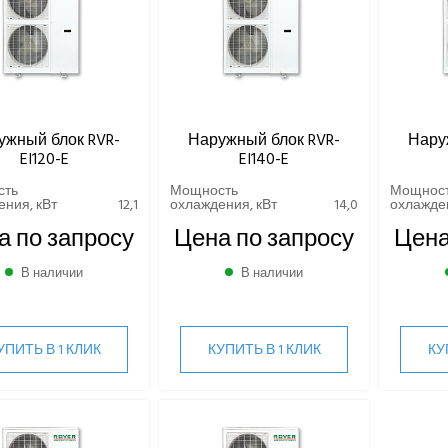
ужный блок RVR-
Наружный блок RVR-
Нару
EI120-E
EI140-E
сть
Мощность
Мощнос
ния, кВт
12,1
охлаждения, кВт
14,0
охлажден
а по запросу
Цена по запросу
Цена
В наличии
В наличии
УПИТЬ В 1 КЛИК
КУПИТЬ В 1 КЛИК
КУ