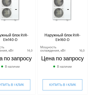
ужный блок RVR-
Наружный блок RVR-
EIn140-D
EIn160-D
сть
Мощность
ния, кВт
14,0
охлаждения, кВт
16,0
а по запросу
Цена по запросу
В наличии
В наличии
УПИТЬ В 1 КЛИК
КУПИТЬ В 1 КЛИК