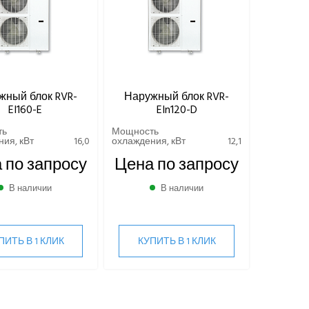
жный блок RVR-
Наружный блок RVR-
EI160-E
EIn120-D
ть
Мощность
ия, кВт
16,0
охлаждения, кВт
12,1
 по запросу
Цена по запросу
В наличии
В наличии
ПИТЬ В 1 КЛИК
КУПИТЬ В 1 КЛИК