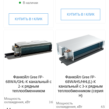
В наличии
КУПИТЬ В 1 КЛИК
КУПИТЬ В 1 КЛИК
Фанкойл Gree FP-
Фанкойл Gree FP-
68WA/GHL-K канальный с
68WAHS/HHL(L)-K
2-х рядным
канальный с 3-х рядным
теплообменником
теплообменником (серия
H)
Мощность
охлаждения, кВт
3.6
Мощность
охлаждения, кВт
4.5