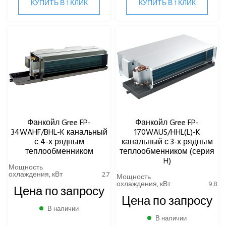
КУПИТЬ В 1 КЛИК
КУПИТЬ В 1 КЛИК
Фанкойл Gree FP-
Фанкойл Gree FP-
34WAHF/BHL-K канальный
170WAUS/HHL(L)-K
с 4-х рядным
канальный с 3-х рядным
теплообменником
теплообменником (серия
H)
Мощность
охлаждения, кВт
2.7
Мощность
охлаждения, кВт
9.8
Цена по запросу
Цена по запросу
В наличии
В наличии