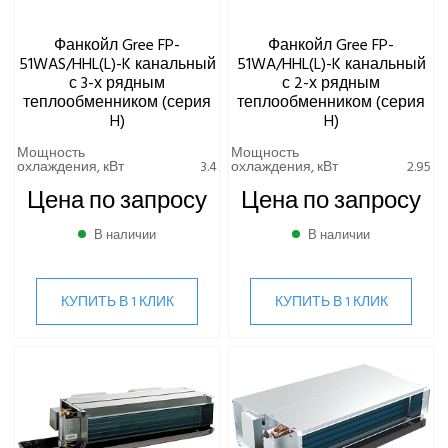
Фанкойл Gree FP-
Фанкойл Gree FP-
51WAS/HHL(L)-K канальный
51WA/HHL(L)-K канальный
с 3-х рядным
с 2-х рядным
теплообменником (серия
теплообменником (серия
H)
H)
Мощность
Мощность
охлаждения, кВт
3.4
охлаждения, кВт
2.95
Цена по запросу
Цена по запросу
В наличии
В наличии
КУПИТЬ В 1 КЛИК
КУПИТЬ В 1 КЛИК