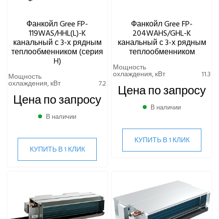
Фанкойл Gree FP-
Фанкойл Gree FP-
119WAS/HHL(L)-K
204WAHS/GHL-K
канальный с 3-х рядным
канальный с 3-х рядным
теплообменником (серия
теплообменником
H)
Мощность
охлаждения, кВт
11.3
Мощность
охлаждения, кВт
7.2
Цена по запросу
Цена по запросу
В наличии
В наличии
КУПИТЬ В 1 КЛИК
КУПИТЬ В 1 КЛИК