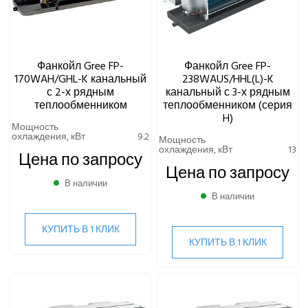
Фанкойл Gree FP-
Фанкойл Gree FP-
170WAH/GHL-K канальный
238WAUS/HHL(L)-K
с 2-х рядным
канальный с 3-х рядным
теплообменником
теплообменником (серия
H)
Мощность
охлаждения, кВт
9.2
Мощность
охлаждения, кВт
13
Цена по запросу
Цена по запросу
В наличии
В наличии
КУПИТЬ В 1 КЛИК
КУПИТЬ В 1 КЛИК