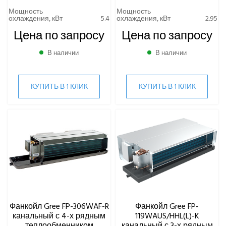
Мощность
Мощность
охлаждения, кВт
5.4
охлаждения, кВт
2.95
Цена по запросу
Цена по запросу
В наличии
В наличии
КУПИТЬ В 1 КЛИК
КУПИТЬ В 1 КЛИК
Фанкойл Gree FP-306WAF-R
Фанкойл Gree FP-
канальный с 4-х рядным
119WAUS/HHL(L)-K
теплообменником
канальный с 3-х рядным