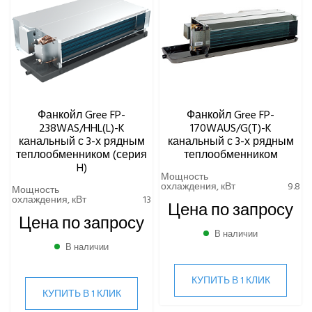
Фанкойл Gree FP-
Фанкойл Gree FP-
238WAS/HHL(L)-K
170WAUS/G(T)-K
канальный с 3-х рядным
канальный с 3-х рядным
теплообменником (серия
теплообменником
H)
Мощность
охлаждения, кВт
9.8
Мощность
охлаждения, кВт
13
Цена по запросу
Цена по запросу
В наличии
В наличии
КУПИТЬ В 1 КЛИК
КУПИТЬ В 1 КЛИК