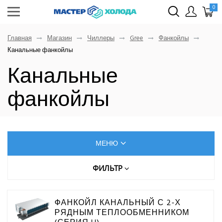
0
Главная
Магазин
Чиллеры
Gree
Фанкойлы
Канальные фанкойлы
Канальные
фанкойлы
МЕНЮ
КОНДИЦИОНЕРЫ
ФИЛЬТР
МОЩНОСТЬ ОХЛАЖДЕНИЯ, КВТ
ОСУШИТЕЛИ ВОЗДУХА
ФАНКОЙЛ КАНАЛЬНЫЙ С 2-Х
РЯДНЫМ ТЕПЛООБМЕННИКОМ
VRF-СИСТЕМЫ
УРОВЕНЬ ШУМА ВНУТРЕННЕГО БЛОКА МИНИМАЛЬНЫЙ,