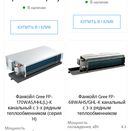
В наличии
В наличии
КУПИТЬ В 1 КЛИК
КУПИТЬ В 1 КЛИК
Фанкойл Gree FP-
Фанкойл Gree FP-
170WAS/HHL(L)-K
68WAHS/GHL-K канальный
канальный с 3-х рядным
с 3-х рядным
теплообменником (серия
теплообменником
H)
Мощность
охлаждения, кВт
4.3
Мощность