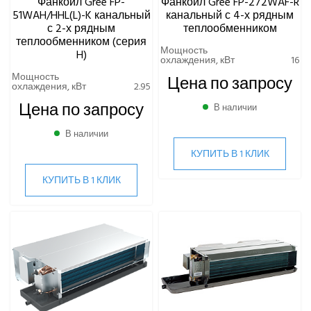
Фанкойл Gree FP-
Фанкойл Gree FP-272WAF-R
51WAH/HHL(L)-K канальный
канальный с 4-х рядным
с 2-х рядным
теплообменником
теплообменником (серия
Мощность
H)
охлаждения, кВт
16
Мощность
Цена по запросу
охлаждения, кВт
2.95
Цена по запросу
В наличии
В наличии
КУПИТЬ В 1 КЛИК
КУПИТЬ В 1 КЛИК