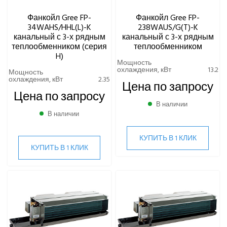
Фанкойл Gree FP-
Фанкойл Gree FP-
34WAHS/HHL(L)-K
238WAUS/G(T)-K
канальный с 3-х рядным
канальный с 3-х рядным
теплообменником (серия
теплообменником
H)
Мощность
охлаждения, кВт
13.2
Мощность
охлаждения, кВт
2.35
Цена по запросу
Цена по запросу
В наличии
В наличии
КУПИТЬ В 1 КЛИК
КУПИТЬ В 1 КЛИК