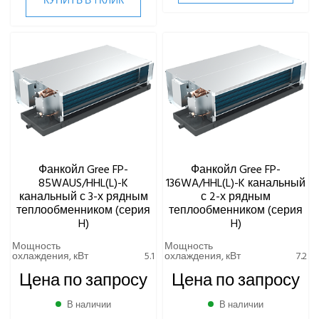
КУПИТЬ В 1 КЛИК
Фанкойл Gree FP-
Фанкойл Gree FP-
85WAUS/HHL(L)-K
136WA/HHL(L)-K канальный
канальный с 3-х рядным
с 2-х рядным
теплообменником (серия
теплообменником (серия
H)
H)
Мощность
Мощность
охлаждения, кВт
5.1
охлаждения, кВт
7.2
Цена по запросу
Цена по запросу
В наличии
В наличии