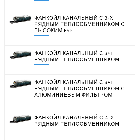
Фанкойл канальный с 3+1 рядным
теплообменником с алюминиевым фильтром
Фанкойл канальный с 4-х рядным
ФАНКОЙЛ КАНАЛЬНЫЙ С 3-Х
теплообменником
РЯДНЫМ ТЕПЛООБМЕННИКОМ С
Фанкойл канальный с 4-х рядным
ВЫСОКИМ ESP
теплообменником с алюминиевым фильтром
Кассетные фанкойлы
ФАНКОЙЛ КАНАЛЬНЫЙ С 3+1
Напольно-потолочные фанкойлы
РЯДНЫМ ТЕПЛООБМЕННИКОМ
Напольные фанкойлы
Настенные фанкойлы
Чиллеры водяного охлаждения
ФАНКОЙЛ КАНАЛЬНЫЙ С 3+1
РЯДНЫМ ТЕПЛООБМЕННИКОМ С
Чиллеры воздушного охлаждения
АЛЮМИНИЕВЫМ ФИЛЬТРОМ
ВИННЫЕ ХОЛОДИЛЬНИКИ И ШКАФЫ
ФАНКОЙЛ КАНАЛЬНЫЙ С 4-Х
РЯДНЫМ ТЕПЛООБМЕННИКОМ
ПРЕЦИЗИОННЫЕ КОНДИЦИОНЕРЫ