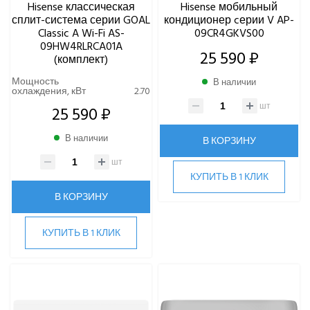
Hisense классическая
Hisense мобильный
сплит-система серии GOAL
кондиционер cерии V AP-
Classic A Wi-Fi AS-
09CR4GKVS00
09HW4RLRCA01A
25 590 ₽
(комплект)
Мощность
В наличии
охлаждения, кВт
2.70
шт
25 590 ₽
В наличии
В КОРЗИНУ
шт
КУПИТЬ В 1 КЛИК
В КОРЗИНУ
КУПИТЬ В 1 КЛИК