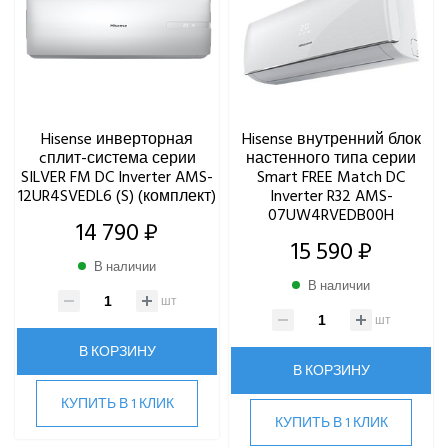
MDV
Mitsubishi Heavy Industries
MITSUDAI
Panasonic
Quattroclima
Hisense инверторная
Hisense внутренний блок
ROYAL CLIMA
cплит-система серии
настенного типа серии
Rover
SILVER FM DC Inverter AMS-
Smart FREE Match DC
12UR4SVEDL6 (S) (комплект)
Inverter R32 AMS-
Roland
07UW4RVEDB00H
Samsung
14 790 ₽
15 590 ₽
SHUFT
В наличии
Tosot
В наличии
TOSHIBA
шт
ULTIMA COMFORT
шт
XIGMA
В КОРЗИНУ
В КОРЗИНУ
YOSHIKAWA
МОРОЗКО
КУПИТЬ В 1 КЛИК
КУПИТЬ В 1 КЛИК