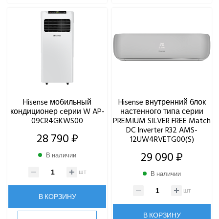
Hisense мобильный
Hisense внутренний блок
кондиционер cерии W AP-
настенного типа серии
09CR4GKWS00
PREMIUM SILVER FREE Match
DC Inverter R32 AMS-
28 790 ₽
12UW4RVETG00(S)
29 090 ₽
В наличии
шт
В наличии
шт
В КОРЗИНУ
В КОРЗИНУ