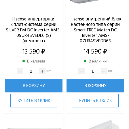
Hi
Hisense
Hisense инверторная
Hisense внутренний блок
Бытовые сплит-системы
cплит-система серии
настенного типа серии
SILVER FM DC Inverter AMS-
Smart FREE Match DC
Мобильные кондиционеры
09UR4SVEDL6 (S)
Inverter AMS-
Мульти сплит-системы
(комплект)
07UR4SVEDB65
Полупромышленные сплит-системы
13 590 ₽
14 590 ₽
HIGH LIFE
В наличии
В наличии
HITACHI
IGC
шт
шт
Kentatsu
Kitano
В КОРЗИНУ
В КОРЗИНУ
LAMPRECHT
LEGION
КУПИТЬ В 1 КЛИК
КУПИТЬ В 1 КЛИК
Lessar
LG
Marsa
Midea