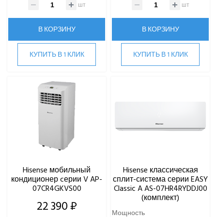
шт
шт
В КОРЗИНУ
В КОРЗИНУ
КУПИТЬ В 1 КЛИК
КУПИТЬ В 1 КЛИК
Hisense мобильный
Hisense классическая
кондиционер cерии V AP-
сплит-система серии EASY
07CR4GKVS00
Classic A AS-07HR4RYDDJ00
(комплект)
22 390 ₽
Мощность