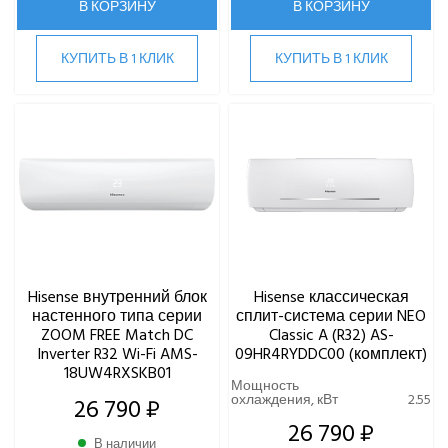
В КОРЗИНУ
В КОРЗИНУ
КУПИТЬ В 1 КЛИК
КУПИТЬ В 1 КЛИК
Hisense внутренний блок
Hisense классическая
настенного типа серии
сплит-система серии NEO
ZOOM FREE Match DC
Classic A (R32) AS-
Inverter R32 Wi-Fi AMS-
09HR4RYDDC00 (комплект)
18UW4RXSKB01
Мощность
охлаждения, кВт
2.55
26 790 ₽
26 790 ₽
В наличии