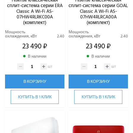
Hisense классическая
Hisense классическая
сплит-система серии ERA
сплит-система серии GOAL
Classic A Wi-Fi AS-
Classic A Wi-Fi AS-
07HW4RLRKC00A
07HW4RLRCA00A
(комплект)
(комплект)
Мощность
Мощность
охлаждения, кВт
2.40
охлаждения, кВт
2.40
23 490 ₽
23 490 ₽
В наличии
В наличии
шт
шт
В КОРЗИНУ
В КОРЗИНУ
КУПИТЬ В 1 КЛИК
КУПИТЬ В 1 КЛИК