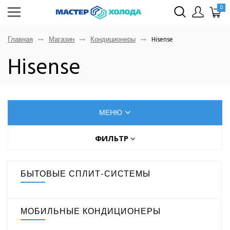
0
Главная
Магазин
Кондиционеры
Hisense
Hisense
МЕНЮ
КОНДИЦИОНЕРЫ
ФИЛЬТР
Цена (руб.)
AUX
БЫТОВЫЕ СПЛИТ-СИСТЕМЫ
Dahatsu
От
До
Denko
Eurohoff
МОБИЛЬНЫЕ КОНДИЦИОНЕРЫ
Euroklimat S.P.A Italy
Gorenje
МОЩНОСТЬ ОХЛАЖДЕНИЯ, КВТ