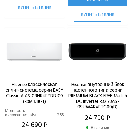
КУПИТЬ В 1 КЛИК
КУПИТЬ В 1 КЛИК
Hisense классическая
Hisense внутренний блок
сплит-система серии EASY
настенного типа серии
Classic A AS-09HR4RYDDJ00
PREMIUM BLACK FREE Match
(комплект)
DC Inverter R32 AMS-
09UW4RVETG00(B)
Мощность
охлаждения, кВт
2.55
24 790 ₽
24 690 ₽
В наличии