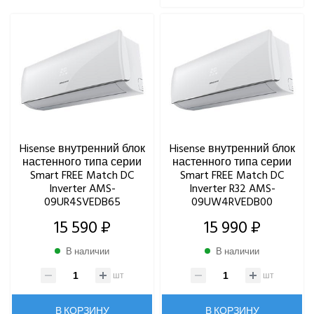
ОСУШИТЕЛИ ВОЗДУХА
VRF-СИСТЕМЫ
ЧИЛЛЕРЫ
ВИННЫЕ ХОЛОДИЛЬНИКИ И ШКАФЫ
ПРЕЦИЗИОННЫЕ КОНДИЦИОНЕРЫ
Hisense внутренний блок
Hisense внутренний блок
настенного типа серии
настенного типа серии
ПРИТОЧНО-ВЫТЯЖНЫЕ УСТАНОВКИ
Smart FREE Match DC
Smart FREE Match DC
Inverter AMS-
Inverter R32 AMS-
09UR4SVEDB65
09UW4RVEDB00
ПРИТОЧНЫЕ ОЧИСТИТЕЛИ ВОЗДУХА, БРИЗЕРЫ
15 590 ₽
15 990 ₽
ТЕПЛОВЫЕ НАСОСЫ
В наличии
В наличии
КОМПРЕССОРНО-КОНДЕНСАТОРНЫЕ БЛОКИ
шт
шт
В КОРЗИНУ
В КОРЗИНУ