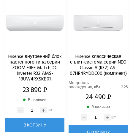
Hisense внутренний блок
Hisense классическая
настенного типа серии
сплит-система серии NEO
ZOOM FREE Match DC
Classic A (R32) AS-
Inverter R32 AMS-
07HR4RYDDC00 (комплект)
18UW4RXSKB01
Мощность
охлаждения, кВт
2.25
23 890 ₽
24 490 ₽
В наличии
В наличии
шт
шт
В КОРЗИНУ
В КОРЗИНУ