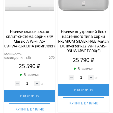
Hisense классическая
Hisense внутренний блок
сплит-система серии ERA
настенного типа серии
Classic A Wi-Fi AS-
PREMIUM SILVER FREE Match
09HW4RLRKC01A (комплект)
DC Inverter R32 Wi-Fi AMS-
09UW4RVETG00(S)
Мощность
охлаждения, кВт
2.70
25 790 ₽
25 590 ₽
В наличии
В наличии
шт
шт
В КОРЗИНУ
В КОРЗИНУ
КУПИТЬ В 1 КЛИК
КУПИТЬ В 1 КЛИК