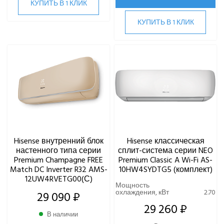
КУПИТЬ В 1 КЛИК
КУПИТЬ В 1 КЛИК
Hisense внутренний блок
Hisense классическая
настенного типа серии
сплит-система серии NEO
Premium Champagne FREE
Premium Classic A Wi-Fi AS-
Match DC Inverter R32 AMS-
10HW4SYDTG5 (комплект)
12UW4RVETG00(С)
Мощность
охлаждения, кВт
2.70
29 090 ₽
29 260 ₽
В наличии