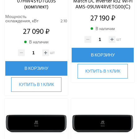
07HW4SYDTG035
Match DC Inverter R32 Wi-Fi
(комплект)
AMS-09UW4RVETG00(С)
27 190 ₽
Мощность
охлаждения, кВт
2.10
27 090 ₽
В наличии
шт
В наличии
шт
В КОРЗИНУ
В КОРЗИНУ
КУПИТЬ В 1 КЛИК
КУПИТЬ В 1 КЛИК