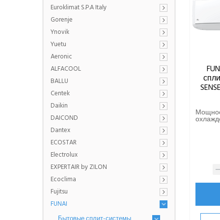
Euroklimat S.P.A Italy
Gorenje
Ynovik
Yuetu
Aeronic
FUN
ALFACOOL
спли
BALLU
SENSE
Centek
Daikin
Мощно
DAICOND
охлажде
Dantex
ECOSTAR
Electrolux
EXPERTAIR by ZILON
Ecoclima
Fujitsu
FUNAI
Бытовые сплит-системы