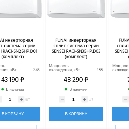
AI инверторная
FUNAI инверторная
FUNA
т-система серии
сплит-система серии
сплит
I RACI-SN25HP.D01
SENSEI RACI-SN35HP.D03
SENSEI
(комплект)
(комплект)
сть
Мощность
Мощнос
ния, кВт
2.65
охлаждения, кВт
3.55
охлажден
43 190 ₽
48 290 ₽
В наличии
В наличии
шт
шт
В КОРЗИНУ
В КОРЗИНУ