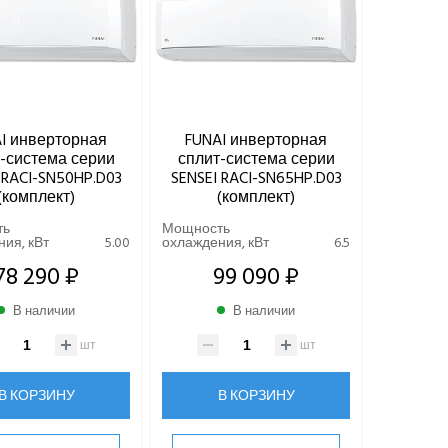
I инверторная
FUNAI инверторная
-система серии
сплит-система серии
 RACI-SN50HP.D03
SENSEI RACI-SN65HP.D03
(комплект)
(комплект)
ть
Мощность
ия, кВт
5.00
охлаждения, кВт
6.5
78 290 ₽
99 090 ₽
В наличии
В наличии
шт
шт
В КОРЗИНУ
В КОРЗИНУ