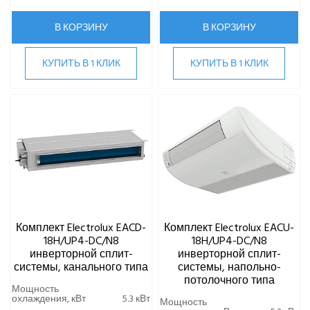
EXPERTAIR by ZILON
В КОРЗИНУ
В КОРЗИНУ
Ecoclima
Fujitsu
FUNAI
КУПИТЬ В 1 КЛИК
КУПИТЬ В 1 КЛИК
Gree
Green
Haier
Hi
Hisense
HIGH LIFE
HITACHI
IGC
Kentatsu
Комплект Electrolux EACD-
Комплект Electrolux EACU-
Kitano
18H/UP4-DC/N8
18H/UP4-DC/N8
LAMPRECHT
инверторной сплит-
инверторной сплит-
системы, канального типа
системы, напольно-
LEGION
потолочного типа
Lessar
Мощность
охлаждения, кВт
5.3 кВт
Мощность
LG