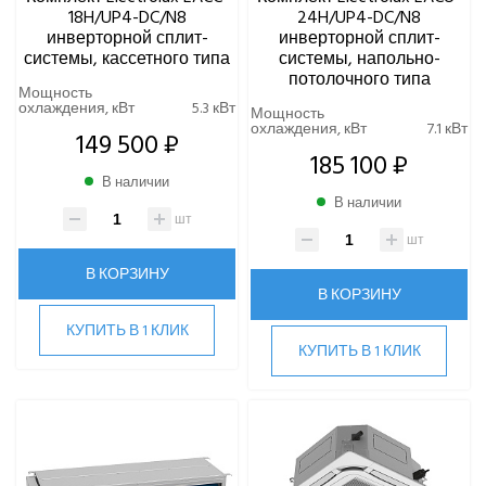
18H/UP4-DC/N8
24H/UP4-DC/N8
инверторной сплит-
инверторной сплит-
ОСУШИТЕЛИ ВОЗДУХА
системы, кассетного типа
системы, напольно-
потолочного типа
Мощность
VRF-СИСТЕМЫ
охлаждения, кВт
5.3 кВт
Мощность
охлаждения, кВт
7.1 кВт
149 500 ₽
ЧИЛЛЕРЫ
185 100 ₽
В наличии
В наличии
ВИННЫЕ ХОЛОДИЛЬНИКИ И ШКАФЫ
шт
шт
ПРЕЦИЗИОННЫЕ КОНДИЦИОНЕРЫ
В КОРЗИНУ
В КОРЗИНУ
ПРИТОЧНО-ВЫТЯЖНЫЕ УСТАНОВКИ
КУПИТЬ В 1 КЛИК
КУПИТЬ В 1 КЛИК
ПРИТОЧНЫЕ ОЧИСТИТЕЛИ ВОЗДУХА, БРИЗЕРЫ
ТЕПЛОВЫЕ НАСОСЫ
КОМПРЕССОРНО-КОНДЕНСАТОРНЫЕ БЛОКИ