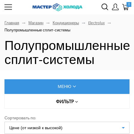
0
Главная
Магазин
Кондиционеры
Electrolux
Полупромышленные сплит-системы
Полупромышленные
сплит-системы
МЕНЮ
КОНДИЦИОНЕРЫ
ФИЛЬТР
Цена (руб.)
AUX
Сортировать по:
Dahatsu
Цене (от низкой к высокой)
От
До
Denko