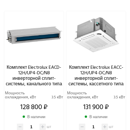
Eurohoff
Euroklimat S.P.A Italy
Gorenje
МОЩНОСТЬ ОХЛАЖДЕНИЯ, КВТ
Ynovik
Yuetu
ДЛИНА ФРЕОНОВОЙ ТРАССЫ, М
Aeronic
ALFACOOL
УРОВЕНЬ ШУМА ВНУТРЕННЕГО БЛОКА МИНИМАЛЬНЫЙ,
BALLU
ДБ(А)
Centek
Комплект Electrolux EACD-
Комплект Electrolux EACC-
Daikin
12H/UP4-DC/N8
12H/UP4-DC/N8
DAICOND
инверторной сплит-
инверторной сплит-
системы, канального типа
системы, кассетного типа
Dantex
ECOSTAR
Мощность
Мощность
охлаждения, кВт
3.5 кВт
охлаждения, кВт
3.5 кВт
Electrolux
128 800 ₽
131 900 ₽
Бытовые кондиционеры
Мульти сплит-системы
В наличии
В наличии
Полупромышленные сплит-системы
шт
шт