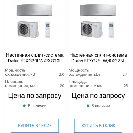
УРОВЕНЬ ШУМА ВНУТРЕННЕГО БЛОКА МИНИМАЛЬНЫЙ,
Gorenje
ДБ(А)
Ynovik
Yuetu
Aeronic
ALFACOOL
BALLU
Centek
Настенная сплит-система
Настенная сплит-система
Daikin
Daikin FTXG20LW/RXG20L
Daikin FTXG25LW/RXG25L
Канальный тип
Мощность
Мощность
охлаждения, кВт
2,0
охлаждения, кВт
2,4
Мультисистемы
Площадь
Площадь
Напольный тип
помещения, м.кв.
20
помещения, м.кв.
25
Настенный тип
Цена по запросу
Цена по запросу
FTXF-A(B)/RXF-A(B)
FTXF-C/RXF-C CTXF-C
В наличии
В наличии
FTXJ-M/RXJ-M(N)
FTXM-R/RXM-R CTXM-R
КУПИТЬ В 1 КЛИК
КУПИТЬ В 1 КЛИК
FTXP-K3(L)/RXP-L/K3(L)