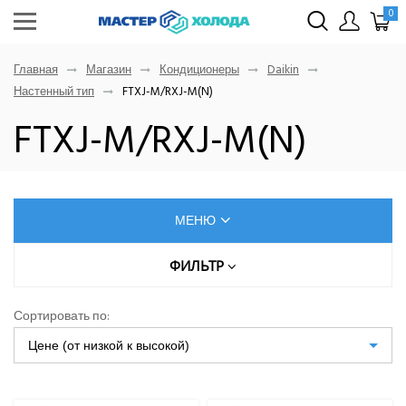
0
Главная
Магазин
Кондиционеры
Daikin
Настенный тип
FTXJ-M/RXJ-M(N)
FTXJ-M/RXJ-M(N)
МЕНЮ
КОНДИЦИОНЕРЫ
ФИЛЬТР
МОЩНОСТЬ ОХЛАЖДЕНИЯ, КВТ
AUX
Сортировать по:
Dahatsu
Цене (от низкой к высокой)
Denko
ТИП ФРЕОНА
Eurohoff
Euroklimat S.P.A Italy