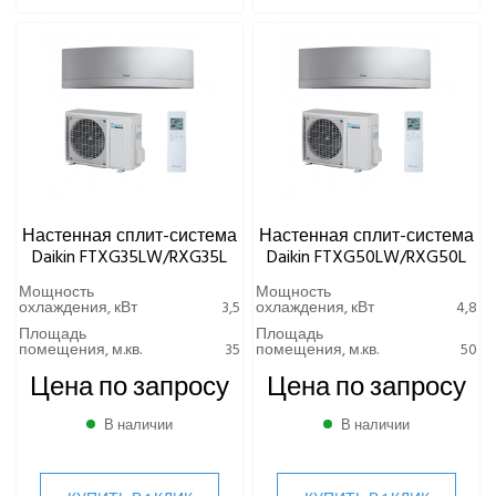
FTXP-M(9)/RXP-M
FTYN-L/RYN-L
Полупромышленные кондиционеры
DAICOND
Dantex
ECOSTAR
Electrolux
Настенная сплит-система
Настенная сплит-система
EXPERTAIR by ZILON
Daikin FTXG35LW/RXG35L
Daikin FTXG50LW/RXG50L
Ecoclima
Fujitsu
Мощность
Мощность
охлаждения, кВт
3,5
охлаждения, кВт
4,8
FUNAI
Площадь
Площадь
Gree
помещения, м.кв.
35
помещения, м.кв.
50
Green
Цена по запросу
Цена по запросу
Haier
В наличии
В наличии
Hi
Hisense
HIGH LIFE