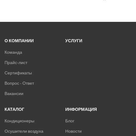
Samsung
SHUFT
Tosot
TOSHIBA
ULTIMA COMFORT
О КОМПАНИИ
УСЛУГИ
XIGMA
YOSHIKAWA
Команда
МОРОЗКО
Прайс-лист
Сертификаты
ОСУШИТЕЛИ ВОЗДУХА
Вопрос - Ответ
VRF-СИСТЕМЫ
Вакансии
ЧИЛЛЕРЫ
КАТАЛОГ
ИНФОРМАЦИЯ
ВИННЫЕ ХОЛОДИЛЬНИКИ И ШКАФЫ
Кондиционеры
Блог
Осушители воздуха
Новости
ПРЕЦИЗИОННЫЕ КОНДИЦИОНЕРЫ