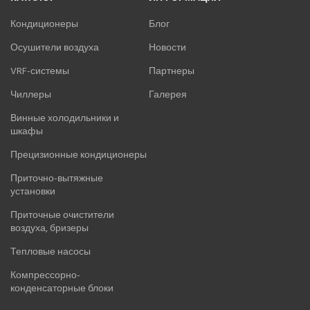
ПРЕЦИЗИОННЫЕ КОНДИЦИОНЕРЫ
Кондиционеры
Блог
ПРИТОЧНО-ВЫТЯЖНЫЕ УСТАНОВКИ
Осушители воздуха
Новости
VRF-системы
Партнеры
ПРИТОЧНЫЕ ОЧИСТИТЕЛИ ВОЗДУХА, БРИЗЕРЫ
Чиллеры
Галерея
ТЕПЛОВЫЕ НАСОСЫ
Винные холодильники и
шкафы
КОМПРЕССОРНО-КОНДЕНСАТОРНЫЕ БЛОКИ
Прецизионные кондиционеры
Приточно-вытяжные
установки
Приточные очистители
воздуха, бризеры
Тепловые насосы
Компрессорно-
конденсаторные блоки