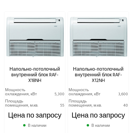
Eurohoff
Euroklimat S.P.A Italy
УРОВЕНЬ ШУМА ВНУТРЕННЕГО БЛОКА МИНИМАЛЬНЫЙ,
Gorenje
ДБ(А)
Ynovik
Yuetu
Aeronic
ALFACOOL
BALLU
Centek
Напольно-потолочный
Напольно-потолочный
Daikin
внутренний блок RAF-
внутренний блок RAF-
DAICOND
X18NH
X12NH
Dantex
Мощность
Мощность
охлаждения, кВт
5,300
охлаждения, кВт
3,600
ECOSTAR
Площадь
Площадь
Electrolux
помещения, м.кв.
55
помещения, м.кв.
40
EXPERTAIR by ZILON
Цена по запросу
Цена по запросу
Ecoclima
Fujitsu
В наличии
В наличии
FUNAI