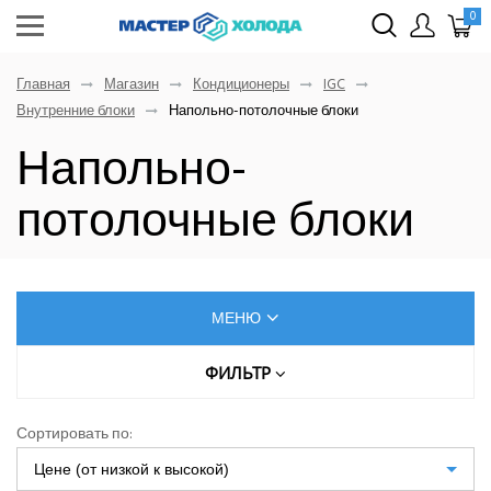
0
Главная
Магазин
Кондиционеры
IGC
Внутренние блоки
Напольно-потолочные блоки
Напольно-
потолочные блоки
МЕНЮ
КОНДИЦИОНЕРЫ
ФИЛЬТР
МОЩНОСТЬ ОХЛАЖДЕНИЯ, КВТ
AUX
Сортировать по:
Dahatsu
Цене (от низкой к высокой)
Denko
ТИП ФРЕОНА