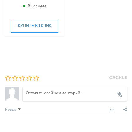
В наличии
Наружные блоки
Настенные сплит-системы
Kentatsu
КУПИТЬ В 1 КЛИК
Kitano
LAMPRECHT
LEGION
Lessar
LG
Marsa
Midea
MDV
Mitsubishi Heavy Industries
MITSUDAI
Panasonic
Новые
Quattroclima
ROYAL CLIMA
Rover