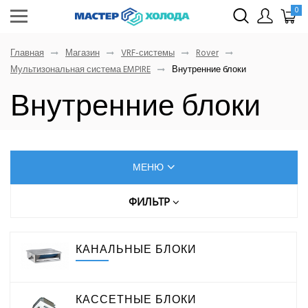
0
Главная
Магазин
VRF-системы
Rover
Мультизональная система EMPIRE
Внутренние блоки
Внутренние блоки
МЕНЮ
КОНДИЦИОНЕРЫ
ФИЛЬТР
Цена (руб.)
ОСУШИТЕЛИ ВОЗДУХА
КАНАЛЬНЫЕ БЛОКИ
От
До
VRF-СИСТЕМЫ
КАССЕТНЫЕ БЛОКИ
Gree