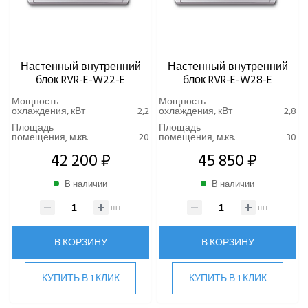
ПРИТОЧНО-ВЫТЯЖНЫЕ УСТАНОВКИ
ПРИТОЧНЫЕ ОЧИСТИТЕЛИ ВОЗДУХА, БРИЗЕРЫ
Настенный внутренний
Настенный внутренний
ТЕПЛОВЫЕ НАСОСЫ
блок RVR-E-W22-E
блок RVR-E-W28-E
Мощность
Мощность
КОМПРЕССОРНО-КОНДЕНСАТОРНЫЕ БЛОКИ
охлаждения, кВт
2,2
охлаждения, кВт
2,8
Площадь
Площадь
помещения, м.кв.
20
помещения, м.кв.
30
42 200 ₽
45 850 ₽
В наличии
В наличии
шт
шт
В КОРЗИНУ
В КОРЗИНУ
КУПИТЬ В 1 КЛИК
КУПИТЬ В 1 КЛИК