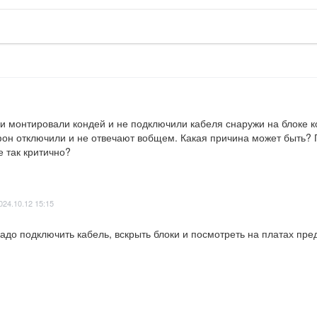
и монтировали кондей и не подключили кабеля снаружи на блоке ко
ефон отключили и не отвечают вобщем. Какая причина может быть?
е так критично?
024.10.12 15:15
 Надо подключить кабель, вскрыть блоки и посмотреть на платах пр