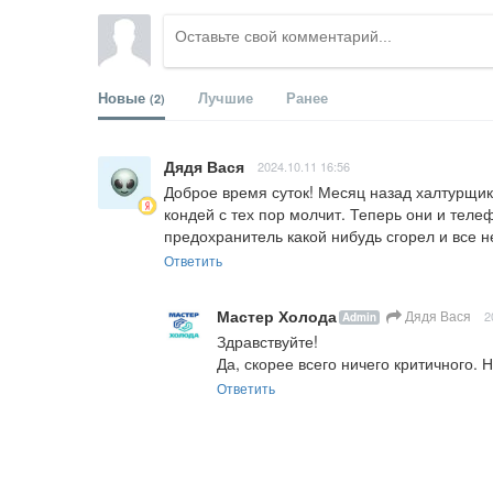
Новые
Лучшие
Ранее
(2)
Дядя Вася
2024.10.11 16:56
Доброе время суток! Месяц назад халтурщик
кондей с тех пор молчит. Теперь они и тел
предохранитель какой нибудь сгорел и все н
Ответить
Мастер Холода
Дядя Вася
2
Admin
Здравствуйте!

Да, скорее всего ничего критичного.
Ответить