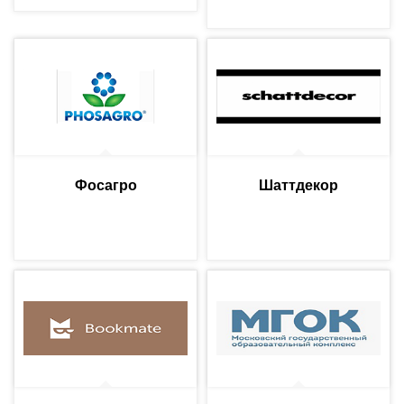
Фосагро
Шаттдекор