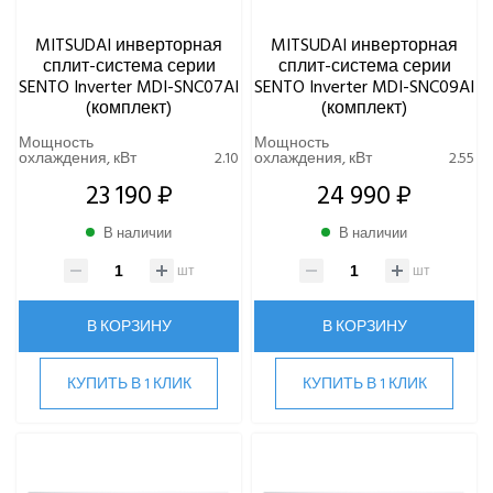
ЧИЛЛЕРЫ
MITSUDAI инверторная
MITSUDAI инверторная
сплит-система серии
сплит-система серии
ВИННЫЕ ХОЛОДИЛЬНИКИ И ШКАФЫ
SENTO Inverter MDI-SNC07AI
SENTO Inverter MDI-SNC09AI
(комплект)
(комплект)
ПРЕЦИЗИОННЫЕ КОНДИЦИОНЕРЫ
Мощность
Мощность
охлаждения, кВт
2.10
охлаждения, кВт
2.55
23 190 ₽
24 990 ₽
ПРИТОЧНО-ВЫТЯЖНЫЕ УСТАНОВКИ
В наличии
В наличии
ПРИТОЧНЫЕ ОЧИСТИТЕЛИ ВОЗДУХА, БРИЗЕРЫ
шт
шт
ТЕПЛОВЫЕ НАСОСЫ
В КОРЗИНУ
В КОРЗИНУ
КОМПРЕССОРНО-КОНДЕНСАТОРНЫЕ БЛОКИ
КУПИТЬ В 1 КЛИК
КУПИТЬ В 1 КЛИК