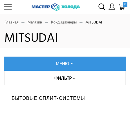
0
Главная
Магазин
Кондиционеры
MITSUDAI
MITSUDAI
МЕНЮ
КОНДИЦИОНЕРЫ
ФИЛЬТР
Цена (руб.)
AUX
БЫТОВЫЕ СПЛИТ-СИСТЕМЫ
Dahatsu
От
До
Denko
Eurohoff
Euroklimat S.P.A Italy
Gorenje
МОЩНОСТЬ ОХЛАЖДЕНИЯ, КВТ