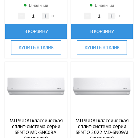
В наличии
В наличии
Hi
Hisense
шт
шт
HIGH LIFE
HITACHI
В КОРЗИНУ
В КОРЗИНУ
IGC
Kentatsu
КУПИТЬ В 1 КЛИК
КУПИТЬ В 1 КЛИК
Kitano
LAMPRECHT
LEGION
Lessar
LG
Marsa
Midea
MDV
Mitsubishi Heavy Industries
MITSUDAI классическая
MITSUDAI классическая
MITSUDAI
сплит-система серии
сплит-система серии
SENTO MD-SNC09AI
SENTO 2022 MD-SN09AI
Бытовые сплит-системы