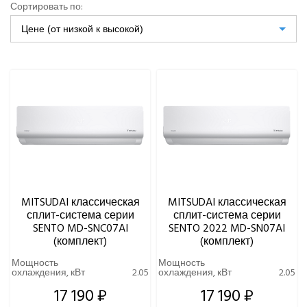
Сортировать по:
Ynovik
Цене (от низкой к высокой)
Yuetu
ТИП ФРЕОНА
Aeronic
ALFACOOL
УРОВЕНЬ ШУМА ВНУТРЕННЕГО БЛОКА МИНИМАЛЬНЫЙ,
BALLU
ДБ(А)
Centek
Daikin
ЦВЕТ ВНУТРЕННЕГО БЛОКА
DAICOND
Dantex
ECOSTAR
ИНВЕРТОРНАЯ ТЕХНОЛОГИЯ
Electrolux
MITSUDAI классическая
MITSUDAI классическая
EXPERTAIR by ZILON
УПРАВЛЕНИЕ C МОБИЛЬНОГО ПРИЛОЖЕНИЯ ПО WI-FI
сплит-система серии
сплит-система серии
Ecoclima
SENTO MD-SNC07AI
SENTO 2022 MD-SN07AI
Fujitsu
(комплект)
(комплект)
FUNAI
Мощность
Мощность
охлаждения, кВт
2.05
охлаждения, кВт
2.05
Gree
Green
17 190 ₽
17 190 ₽
Haier