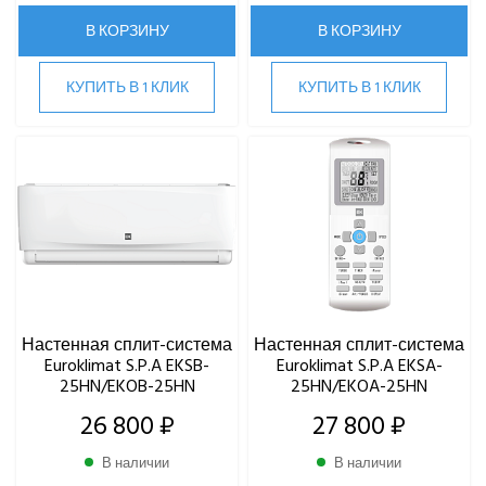
HIGH LIFE
В КОРЗИНУ
В КОРЗИНУ
HITACHI
IGC
КУПИТЬ В 1 КЛИК
КУПИТЬ В 1 КЛИК
Kentatsu
Kitano
LAMPRECHT
LEGION
Lessar
LG
Marsa
Midea
MDV
Mitsubishi Heavy Industries
Настенная сплит-система
Настенная сплит-система
Euroklimat S.P.A EKSB-
Euroklimat S.P.A EKSA-
MITSUDAI
25HN/EKOB-25HN
25HN/EKOA-25HN
Panasonic
26 800 ₽
27 800 ₽
Quattroclima
ROYAL CLIMA
В наличии
В наличии
Rover