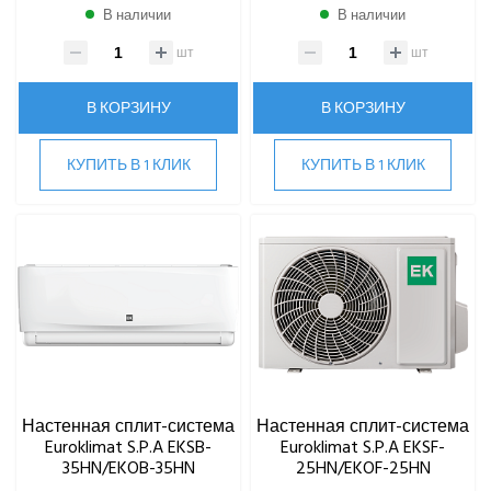
ПРЕЦИЗИОННЫЕ КОНДИЦИОНЕРЫ
В наличии
В наличии
шт
шт
ПРИТОЧНО-ВЫТЯЖНЫЕ УСТАНОВКИ
В КОРЗИНУ
В КОРЗИНУ
ПРИТОЧНЫЕ ОЧИСТИТЕЛИ ВОЗДУХА, БРИЗЕРЫ
КУПИТЬ В 1 КЛИК
КУПИТЬ В 1 КЛИК
ТЕПЛОВЫЕ НАСОСЫ
КОМПРЕССОРНО-КОНДЕНСАТОРНЫЕ БЛОКИ
Настенная сплит-система
Настенная сплит-система
Euroklimat S.P.A EKSB-
Euroklimat S.P.A EKSF-
35HN/EKOB-35HN
25HN/EKOF-25HN