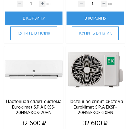
Roland
шт
шт
Samsung
В КОРЗИНУ
В КОРЗИНУ
SHUFT
Tosot
TOSHIBA
КУПИТЬ В 1 КЛИК
КУПИТЬ В 1 КЛИК
ULTIMA COMFORT
XIGMA
YOSHIKAWA
МОРОЗКО
ОСУШИТЕЛИ ВОЗДУХА
VRF-СИСТЕМЫ
Настенная сплит-система
Настенная сплит-система
ЧИЛЛЕРЫ
Euroklimat S.P.A EKSS-
Euroklimat S.P.A EKSF-
20HN/EKOS-20HN
20HN/EKOF-20HN
ВИННЫЕ ХОЛОДИЛЬНИКИ И ШКАФЫ
32 600 ₽
32 600 ₽