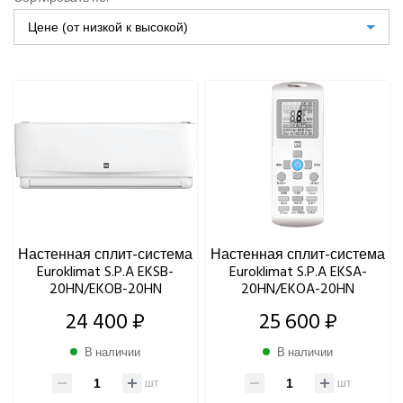
Aeronic
Цене (от низкой к высокой)
ALFACOOL
BALLU
Centek
Daikin
DAICOND
Dantex
ECOSTAR
Electrolux
EXPERTAIR by ZILON
Ecoclima
Настенная сплит-система
Настенная сплит-система
Fujitsu
Euroklimat S.P.A EKSB-
Euroklimat S.P.A EKSA-
FUNAI
20HN/EKOB-20HN
20HN/EKOA-20HN
Gree
24 400 ₽
25 600 ₽
Green
Haier
В наличии
В наличии
Hi
шт
шт
Hisense