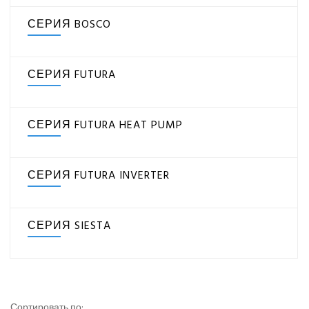
Eurohoff
СЕРИЯ BOSCO
Euroklimat S.P.A Italy
МОЩНОСТЬ ОХЛАЖДЕНИЯ, КВТ
Канальные кондиционеры
Кассетные кондиционеры
СЕРИЯ FUTURA
Мульти сплит-системы
ТИП ФРЕОНА
Напольно-потолочные кондиционеры
Настенные кондиционеры
СЕРИЯ FUTURA HEAT PUMP
УРОВЕНЬ ШУМА ВНУТРЕННЕГО БЛОКА МИНИМАЛЬНЫЙ,
Серия Alba
ДБ(А)
Серия Bosco
СЕРИЯ FUTURA INVERTER
Серия Futura
Серия Futura Heat Pump
Серия Futura Inverter
СЕРИЯ SIESTA
Серия Siesta
Gorenje
Ynovik
Yuetu
Сортировать по: