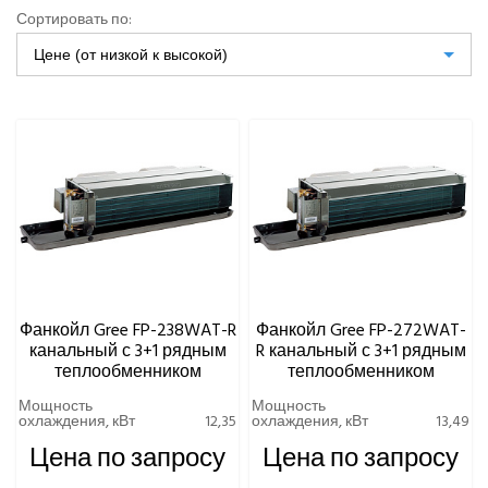
МОЩНОСТЬ ОХЛАЖДЕНИЯ, КВТ
ОСУШИТЕЛИ ВОЗДУХА
Сортировать по:
Цене (от низкой к высокой)
VRF-СИСТЕМЫ
РАСХОД ВОДЫ НАСОСА, Л/МИН
ЧИЛЛЕРЫ
Gree
Фанкойлы
Канальные фанкойлы
Фанкойл канальный с 2-х рядным
теплообменником (серия H)
Фанкойл канальный с 2-х рядным
Фанкойл Gree FP-238WAT-R
Фанкойл Gree FP-272WAT-
теплообменником с алюминиевым фильтром
канальный с 3+1 рядным
R канальный с 3+1 рядным
Фанкойл канальный с 3-х рядным
теплообменником
теплообменником
теплообменником
Фанкойл канальный с 3-х рядным
Мощность
Мощность
теплообменником (серия H)
охлаждения, кВт
12,35
охлаждения, кВт
13,49
Фанкойл канальный с 3-х рядным
Цена по запросу
Цена по запросу
теплообменником с алюминиевым фильтром