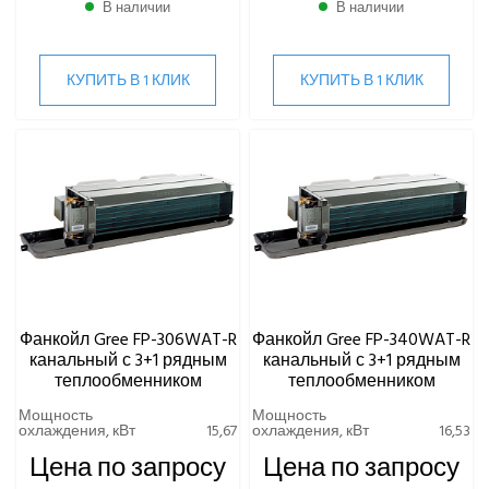
Фанкойл канальный с 3-х рядным
В наличии
В наличии
теплообменником с высоким ESP
Фанкойл канальный с 3+1 рядным
теплообменником
КУПИТЬ В 1 КЛИК
КУПИТЬ В 1 КЛИК
Фанкойл канальный с 3+1 рядным
теплообменником с алюминиевым фильтром
Фанкойл канальный с 4-х рядным
теплообменником
Фанкойл канальный с 4-х рядным
теплообменником с алюминиевым фильтром
Кассетные фанкойлы
Напольно-потолочные фанкойлы
Напольные фанкойлы
Настенные фанкойлы
Фанкойл Gree FP-306WAT-R
Фанкойл Gree FP-340WAT-R
канальный с 3+1 рядным
канальный с 3+1 рядным
Чиллеры водяного охлаждения
теплообменником
теплообменником
Чиллеры воздушного охлаждения
Мощность
Мощность
охлаждения, кВт
15,67
охлаждения, кВт
16,53
Цена по запросу
Цена по запросу
ВИННЫЕ ХОЛОДИЛЬНИКИ И ШКАФЫ