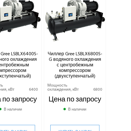
Gree LSBLX6400S-
Чиллер Gree LSBLX6800S-
ного охлаждения
G водяного охлаждения
центробежным
с центробежным
мпрессором
компрессором
хступенчатый)
(двухступенчатый)
ть
Мощность
ия, кВт
6400
охлаждения, кВт
6800
 по запросу
Цена по запросу
В наличии
В наличии