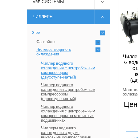
VRF-СИСТЕМЫ
ЧИЛЛЕРЫ
Gree
Фанкойлы
Чиллеры водяного
охлаждения
Чиллер
G вод
Чиллер водяного
с 
охлаждения с центробежным
компрессором
к
(двухступенчатый)
(дв
Чиллер водяного
охлаждения с центробежным
Мощно
охлажде
компрессором
(одноступенчатый)
Цен
Чиллер водяного
охлаждения с центробежным
компрессором на магнитных
подшипниках
Чиллеры водяного
охлаждения с двумя
винтовыми компрессорами