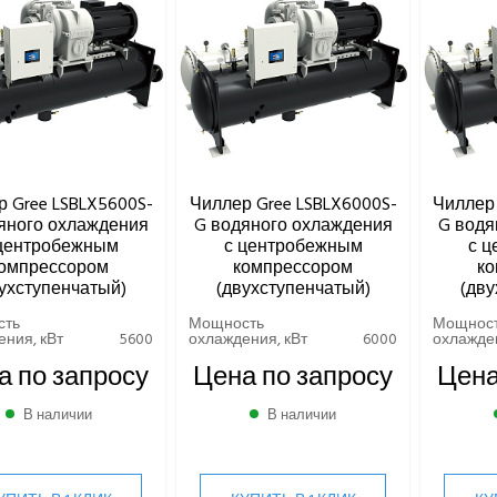
 Gree LSBLX5600S-
Чиллер Gree LSBLX6000S-
Чиллер 
яного охлаждения
G водяного охлаждения
G водя
центробежным
с центробежным
с 
омпрессором
компрессором
ко
ухступенчатый)
(двухступенчатый)
(дву
сть
Мощность
Мощнос
ния, кВт
5600
охлаждения, кВт
6000
охлажден
а по запросу
Цена по запросу
Цена
В наличии
В наличии