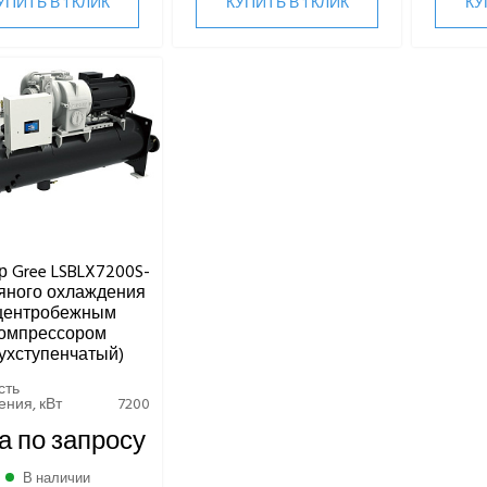
УПИТЬ В 1 КЛИК
КУПИТЬ В 1 КЛИК
КУ
 Gree LSBLX7200S-
яного охлаждения
центробежным
омпрессором
ухступенчатый)
сть
ния, кВт
7200
а по запросу
В наличии