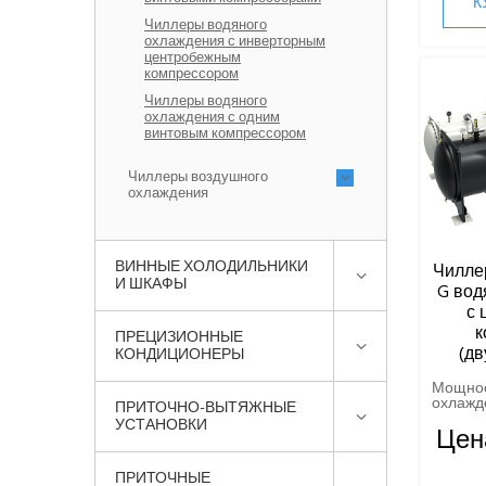
К
Чиллеры водяного
охлаждения с инверторным
центробежным
компрессором
Чиллеры водяного
охлаждения с одним
винтовым компрессором
Чиллеры воздушного
охлаждения
ВИННЫЕ ХОЛОДИЛЬНИКИ
Чиллер
И ШКАФЫ
G вод
с 
к
ПРЕЦИЗИОННЫЕ
(дв
КОНДИЦИОНЕРЫ
Мощно
охлажде
ПРИТОЧНО-ВЫТЯЖНЫЕ
УСТАНОВКИ
Цен
ПРИТОЧНЫЕ