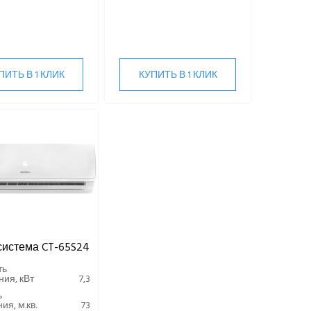
ПИТЬ В 1 КЛИК
КУПИТЬ В 1 КЛИК
система CT-65S24
ть
ия, кВт
7,3
ь
я, м.кв.
73