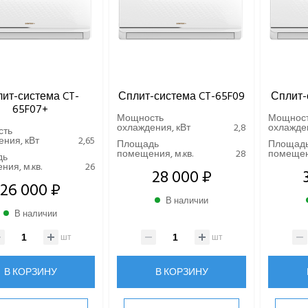
ит-система CT-
Сплит-система CT-65F09
Сплит-
65F07+
Мощность
Мощнос
охлаждения, кВт
2,8
охлажден
сть
ния, кВт
2,65
Площадь
Площад
помещения, м.кв.
28
помещени
дь
ия, м.кв.
26
28 000 ₽
26 000 ₽
В наличии
В наличии
шт
шт
В КОРЗИНУ
В КОРЗИНУ