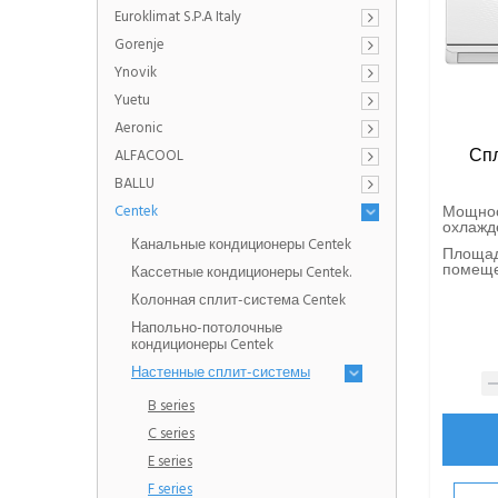
Euroklimat S.P.A Italy
Gorenje
Ynovik
Yuetu
Aeronic
Спл
ALFACOOL
BALLU
Centek
Мощно
охлажде
Канальные кондиционеры Centek
Площа
помещен
Кассетные кондиционеры Centek.
Колонная сплит-система Centek
Напольно-потолочные
кондиционеры Centek
Настенные сплит-системы
B series
C series
E series
F series