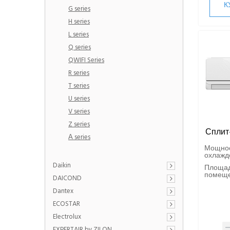
К
G series
H series
L series
Q series
QWIFI Series
R series
T series
U series
V series
Z series
Сплит
А series
Мощно
охлажде
Daikin
Площа
помещен
DAICOND
Dantex
ECOSTAR
Electrolux
EXPERTAIR by ZILON