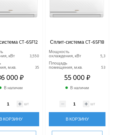
система CT-65F12
Сплит-система CT-65F18
ть
Мощность
ия, кВт
3,550
охлаждения, кВт
5,3
ь
Площадь
я, м.кв.
35
помещения, м.кв.
53
36 000 ₽
55 000 ₽
В наличии
В наличии
шт
шт
В КОРЗИНУ
В КОРЗИНУ