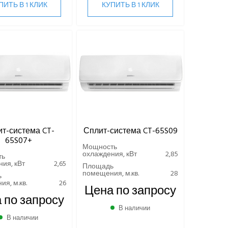
ПИТЬ В 1 КЛИК
КУПИТЬ В 1 КЛИК
т-система CT-
Сплит-система CT-65S09
65S07+
Мощность
охлаждения, кВт
2,85
ть
ия, кВт
2,65
Площадь
помещения, м.кв.
28
ь
я, м.кв.
26
Цена по запросу
 по запросу
В наличии
В наличии