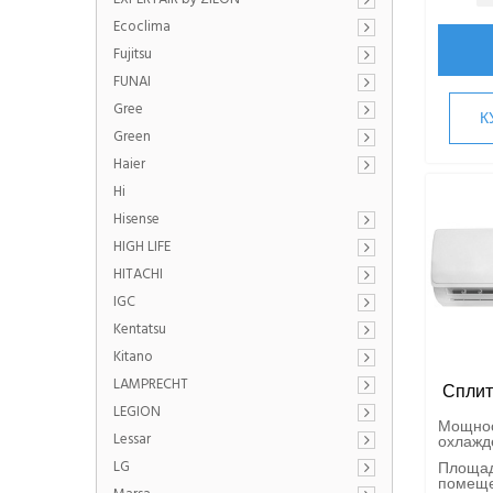
Ecoclima
Fujitsu
FUNAI
Gree
К
Green
Haier
Hi
Hisense
HIGH LIFE
HITACHI
IGC
Kentatsu
Kitano
LAMPRECHT
Сплит
LEGION
Мощно
Lessar
охлажде
LG
Площа
помещен