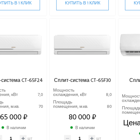
УПИТЬ В 1 КЛИК
КУПИТЬ В 1 КЛИК
КУ
-система CT-65F24
Сплит-система CT-65F30
Спли
сть
Мощность
ния, кВт
7,0
охлаждения, кВт
8,0
Мощнос
охлажден
дь
Площадь
ия, м.кв.
70
помещения, м.кв.
80
Площад
помещени
65 000 ₽
80 000 ₽
Цена
В наличии
В наличии
шт
шт