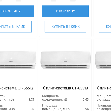
В КОРЗИНУ
В КОРЗИНУ
УПИТЬ В 1 КЛИК
КУПИТЬ В 1 КЛИК
КУ
-система CT-65S12
Сплит-система CT-65S18
Сплит-
сть
Мощность
Мощнос
ния, кВт
3,75
охлаждения, кВт
5,65
охлажден
дь
Площадь
Площад
ия, м.кв.
37
помещения, м.кв.
56
помещени