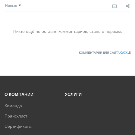
ПРЕЦИЗИОННЫЕ КОНДИЦИОНЕРЫ
Новые
ПРИТОЧНО-ВЫТЯЖНЫЕ УСТАНОВКИ
Никто ещё не оставил комментариев, станьте первым.
ПРИТОЧНЫЕ ОЧИСТИТЕЛИ ВОЗДУХА, БРИЗЕРЫ
ТЕПЛОВЫЕ НАСОСЫ
КОММЕНТАРИИ ДЛЯ САЙТА
CACKL
E
КОМПРЕССОРНО-КОНДЕНСАТОРНЫЕ БЛОКИ
О КОМПАНИИ
УСЛУГИ
Команда
Прайс-лист
Сертификаты