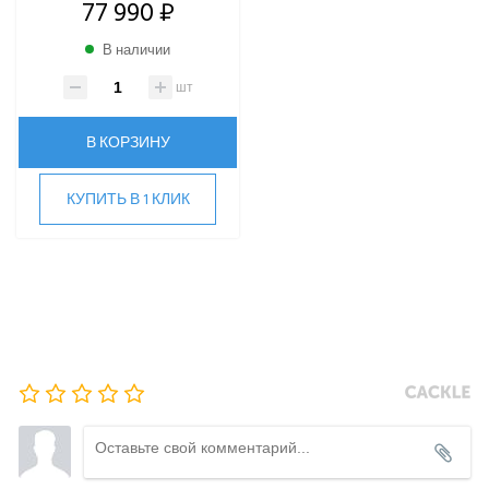
77 990 ₽
Roland
Samsung
В наличии
SHUFT
шт
Tosot
TOSHIBA
В КОРЗИНУ
ULTIMA COMFORT
XIGMA
КУПИТЬ В 1 КЛИК
YOSHIKAWA
МОРОЗКО
ОСУШИТЕЛИ ВОЗДУХА
VRF-СИСТЕМЫ
ЧИЛЛЕРЫ
ВИННЫЕ ХОЛОДИЛЬНИКИ И ШКАФЫ