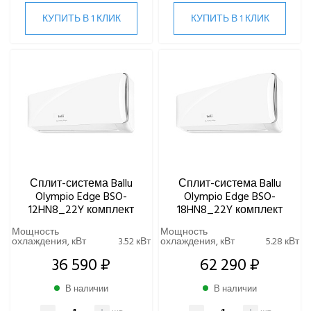
Серия Olympio Legend
КУПИТЬ В 1 КЛИК
КУПИТЬ В 1 КЛИК
Серия Tessey
Centek
Daikin
DAICOND
Dantex
ECOSTAR
Electrolux
EXPERTAIR by ZILON
Сплит-система Ballu
Сплит-система Ballu
Ecoclima
Olympio Edge BSO-
Olympio Edge BSO-
Fujitsu
12HN8_22Y комплект
18HN8_22Y комплект
FUNAI
Мощность
Мощность
Gree
охлаждения, кВт
3.52 кВт
охлаждения, кВт
5.28 кВт
Green
36 590 ₽
62 290 ₽
Haier
Hi
В наличии
В наличии
Hisense