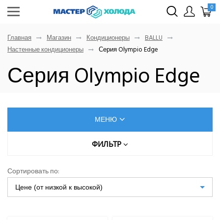
0
Главная
Магазин
Кондиционеры
BALLU
Настенные кондиционеры
Серия Olympio Edge
Серия Olympio Edge
МЕНЮ
КОНДИЦИОНЕРЫ
ФИЛЬТР
Цена (руб.)
AUX
Сортировать по:
Dahatsu
Цене (от низкой к высокой)
От
До
Denko
Eurohoff
Euroklimat S.P.A Italy