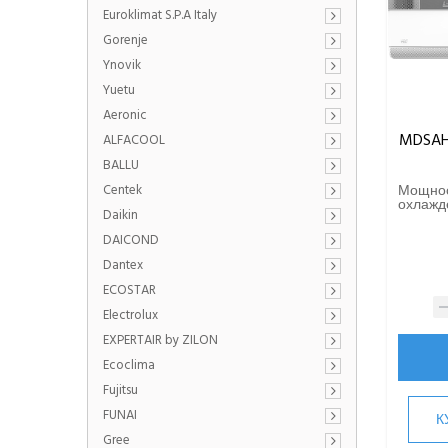
Euroklimat S.P.A Italy
Gorenje
Ynovik
Yuetu
Aeronic
MDSAH
ALFACOOL
BALLU
Centek
Мощно
охлажде
Daikin
DAICOND
Dantex
ECOSTAR
Electrolux
EXPERTAIR by ZILON
Ecoclima
Fujitsu
FUNAI
К
Gree