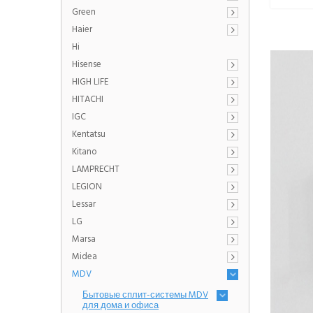
Green
Haier
Hi
Hisense
HIGH LIFE
HITACHI
IGC
Kentatsu
Kitano
LAMPRECHT
LEGION
Lessar
LG
Marsa
Midea
MDV
Бытовые сплит-системы MDV
для дома и офиса