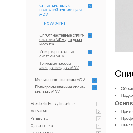
Сплит-системы с
приточной вентиляцией
MDV
NOVA 3-IN-1
On/Off настенные сплит-
системы MDV для дома
и офиса
Инверторные сплит-
системы MDV
Тепловые насосы
«воздух-воздух» MDV
Опис
Мультисплит-системы MDV
Полупромышленные сплит-
Обесп
системы MDV
Подхо
Основ
Mitsubishi Heavy Industries
MITSUDAI
Прито
Профе
Panasonic
Очист
Quattroclima