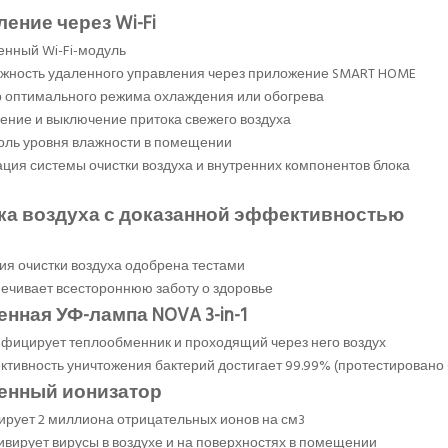
ение через Wi-Fi
енный Wi-Fi-модуль
жность удаленного управления через приложение SMART HOME
 оптимального режима охлаждения или обогрева
ение и выключение притока свежего воздуха
оль уровня влажности в помещении
ация системы очистки воздуха и внутренних компонентов блока
ка воздуха с доказанной эффективностью
ия очистки воздуха одобрена тестами
ечивает всестороннюю заботу о здоровье
нная УФ-лампа NOVA 3-in-1
фицирует теплообменник и проходящий через него воздух
тивность уничтожения бактерий достигает 99.99% (протестировано 
енный ионизатор
ирует 2 миллиона отрицательных ионов на см3
ивирует вирусы в воздухе и на поверхностях в помещении