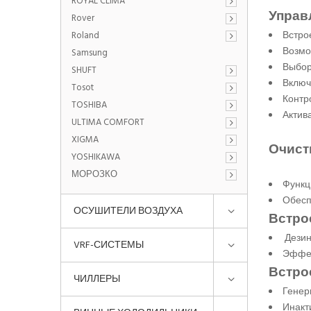
ROYAL CLIMA
Управл
Rover
Встро
Roland
Возмо
Samsung
Выбор
SHUFT
Включ
Tosot
Контр
TOSHIBA
Актив
ULTIMA COMFORT
XIGMA
Очист
YOSHIKAWA
МОРОЗКО
Функц
Обесп
ОСУШИТЕЛИ ВОЗДУХА
Встрое
Дезин
VRF-СИСТЕМЫ
Эффек
Встро
ЧИЛЛЕРЫ
Генер
Инакт