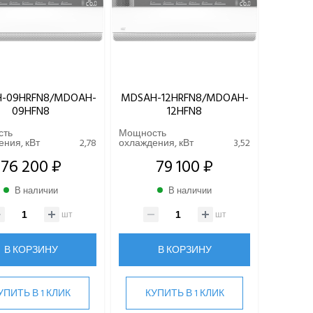
-09HRFN8/MDOAH-
MDSAH-12HRFN8/MDOAH-
09HFN8
12HFN8
сть
Мощность
ния, кВт
2,78
охлаждения, кВт
3,52
76 200 ₽
79 100 ₽
В наличии
В наличии
шт
шт
В КОРЗИНУ
В КОРЗИНУ
УПИТЬ В 1 КЛИК
КУПИТЬ В 1 КЛИК