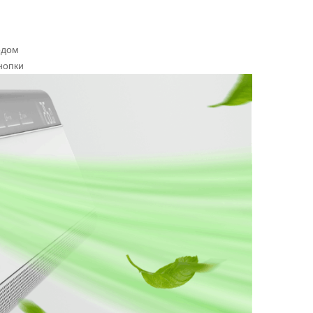
одом
нопки