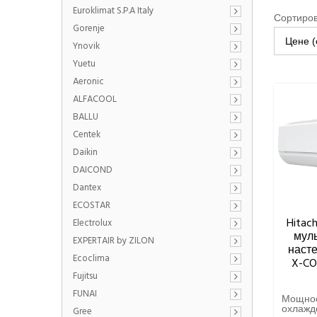
Euroklimat S.P.A Italy
Сортиров
Gorenje
Цене (
Ynovik
Yuetu
Aeronic
ALFACOOL
BALLU
Centek
Daikin
DAICOND
Dantex
ECOSTAR
Hitac
Electrolux
муль
EXPERTAIR by ZILON
насте
Ecoclima
X-CO
Fujitsu
FUNAI
Мощно
охлажде
Gree