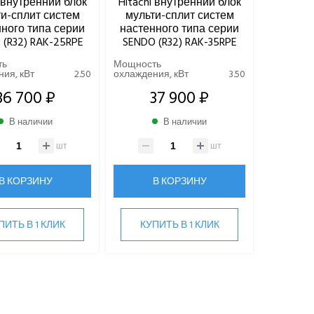
i внутренний блок
Hitachi внутренний блок
и-сплит систем
мульти-сплит систем
ного типа серии
настенного типа серии
 (R32) RAK-25RPE
SENDO (R32) RAK-35RPE
ть
Мощность
ия, кВт
2.50
охлаждения, кВт
3.50
36 700 ₽
37 900 ₽
В наличии
В наличии
шт
шт
В КОРЗИНУ
В КОРЗИНУ
ПИТЬ В 1 КЛИК
КУПИТЬ В 1 КЛИК