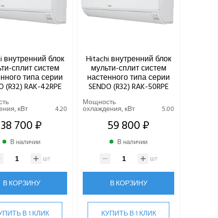
hi внутренний блок
Hitachi внутренний блок
ти-сплит систем
мульти-сплит систем
нного типа серии
настенного типа серии
O (R32) RAK-42RPE
SENDO (R32) RAK-50RPE
сть
Мощность
ния, кВт
4.20
охлаждения, кВт
5.00
38 700 ₽
59 800 ₽
В наличии
В наличии
шт
шт
В КОРЗИНУ
В КОРЗИНУ
УПИТЬ В 1 КЛИК
КУПИТЬ В 1 КЛИК