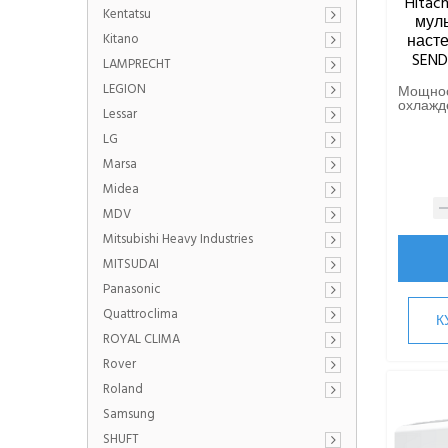
Hitac
Kentatsu
муль
Kitano
насте
SEND
LAMPRECHT
LEGION
Мощно
охлажде
Lessar
LG
Marsa
Midea
MDV
Mitsubishi Heavy Industries
MITSUDAI
Panasonic
Quattroclima
К
ROYAL CLIMA
Rover
Roland
Samsung
SHUFT