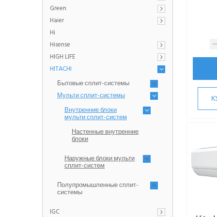
Green
Haier
Hi
Hisense
HIGH LIFE
HITACHI
Бытовые сплит-системы
Мульти сплит-системы
К
Внутренние блоки
мульти сплит-систем
Настенные внутренние
блоки
Наружные блоки мульти
сплит-систем
Полупромышленные сплит-
системы
IGC