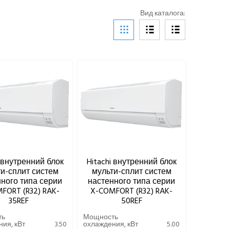
Вид каталога:
i внутренний блок
Hitachi внутренний блок
и-сплит систем
мульти-сплит систем
ного типа серии
настенного типа серии
FORT (R32) RAK-
X-COMFORT (R32) RAK-
35REF
50REF
ть
Мощность
ия, кВт
3.50
охлаждения, кВт
5.00