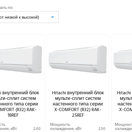
ать по:
от низкой к высокой)
hi внутренний блок
Hitachi внутренний блок
Hitach
ти-сплит систем
мульти-сплит систем
мульт
нного типа серии
настенного типа серии
настен
MFORT (R32) RAK-
X-COMFORT (R32) RAK-
X-COM
18REF
25REF
сть
Мощность
Мощнос
ния, кВт
2.00
охлаждения, кВт
2.50
охлажден