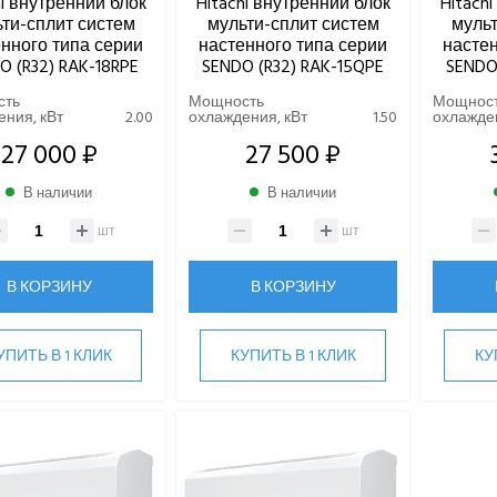
hi внутренний блок
Hitachi внутренний блок
Hitach
ти-сплит систем
мульти-сплит систем
мульт
нного типа серии
настенного типа серии
настен
O (R32) RAK-18RPE
SENDO (R32) RAK-15QPE
SENDO
сть
Мощность
Мощнос
ния, кВт
2.00
охлаждения, кВт
1.50
охлажден
27 000 ₽
27 500 ₽
В наличии
В наличии
шт
шт
В КОРЗИНУ
В КОРЗИНУ
УПИТЬ В 1 КЛИК
КУПИТЬ В 1 КЛИК
КУ