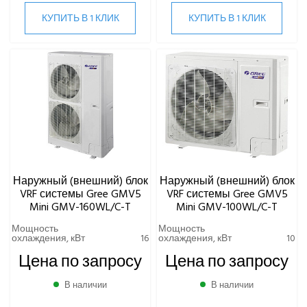
Наружные блоки GMV6 HR
КУПИТЬ В 1 КЛИК
КУПИТЬ В 1 КЛИК
Наружные блоки GMV9 Flex
Настенные внутренние блоки VRF-систем
Распределительные блоки и гидромодули VRF-системы
Rover
ЧИЛЛЕРЫ
ВИННЫЕ ХОЛОДИЛЬНИКИ И ШКАФЫ
Наружный (внешний) блок
Наружный (внешний) блок
VRF системы Gree GMV5
VRF системы Gree GMV5
ПРЕЦИЗИОННЫЕ КОНДИЦИОНЕРЫ
Mini GMV-160WL/C-T
Mini GMV-100WL/C-T
Мощность
Мощность
ПРИТОЧНО-ВЫТЯЖНЫЕ УСТАНОВКИ
охлаждения, кВт
16
охлаждения, кВт
10
Цена по запросу
Цена по запросу
ПРИТОЧНЫЕ ОЧИСТИТЕЛИ ВОЗДУХА, БРИЗЕРЫ
В наличии
В наличии
ТЕПЛОВЫЕ НАСОСЫ