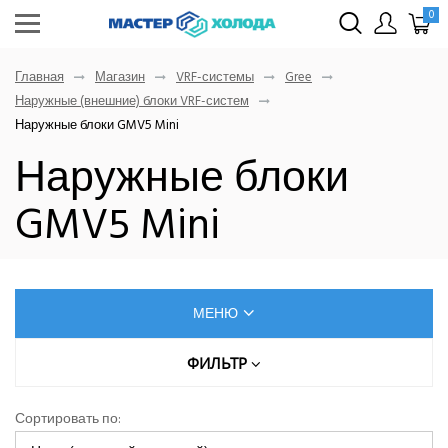
0
Главная
Магазин
VRF-системы
Gree
Наружные (внешние) блоки VRF-систем
Наружные блоки GMV5 Mini
Наружные блоки
GMV5 Mini
МЕНЮ
КОНДИЦИОНЕРЫ
ФИЛЬТР
МОЩНОСТЬ ОХЛАЖДЕНИЯ, КВТ
ОСУШИТЕЛИ ВОЗДУХА
Сортировать по: