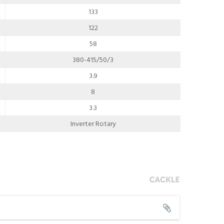
133
122
58
380-415/50/3
3.9
8
3.3
Inverter Rotary