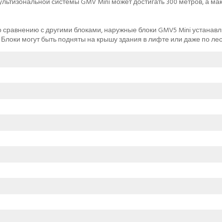
ьтизональной системы GMV Mini может достигать 300 метров, а ма
 сравнению с другими блоками, наружные блоки GMV5 Mini устанавл
локи могут быть подняты на крышу здания в лифте или даже по лес