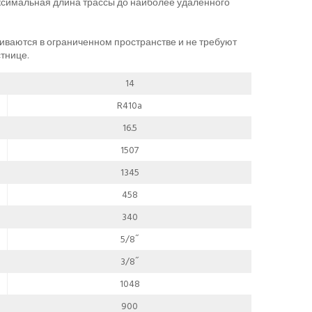
ксимальная длина трассы до наиболее удаленного
иваются в ограниченном пространстве и не требуют
тнице.
14
R410a
16.5
1507
1345
458
340
5/8˝
3/8˝
1048
900