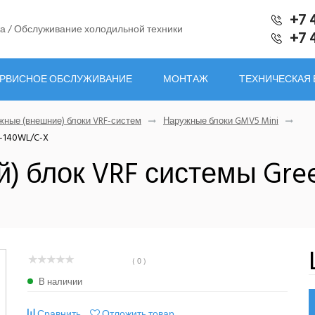
+7 
а / Обслуживание холодильной техники
+7 
РВИСНОЕ ОБСЛУЖИВАНИЕ
МОНТАЖ
ТЕХНИЧЕСКАЯ
жные (внешние) блоки VRF-систем
Наружные блоки GMV5 Mini
V-140WL/C-X
) блок VRF системы Gre
( 0 )
В наличии
Сравнить
Отложить товар