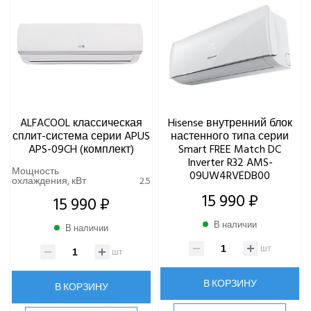
ALFACOOL классическая
Hisense внутренний блок
сплит-система серии APUS
настенного типа серии
APS-09CH (комплект)
Smart FREE Match DC
Inverter R32 AMS-
Мощность
09UW4RVEDB00
охлаждения, кВт
2.5
15 990 ₽
15 990 ₽
В наличии
В наличии
шт
шт
В КОРЗИНУ
В КОРЗИНУ