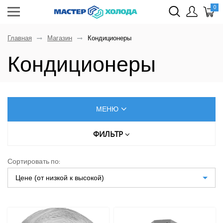
0
Главная
Магазин
Кондиционеры
Кондиционеры
МЕНЮ
КОНДИЦИОНЕРЫ
ФИЛЬТР
Цена (руб.)
AUX
Сортировать по:
Dahatsu
Цене (от низкой к высокой)
От
До
Denko
Eurohoff
Euroklimat S.P.A Italy
Gorenje
МОЩНОСТЬ ОХЛАЖДЕНИЯ, КВТ