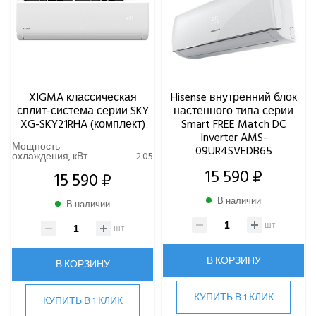
XIGMA классическая
Hisense внутренний блок
сплит-система серии SKY
настенного типа серии
XG-SKY21RHA (комплект)
Smart FREE Match DC
Inverter AMS-
Мощность
09UR4SVEDB65
охлаждения, кВт
2.05
15 590 ₽
15 590 ₽
В наличии
В наличии
шт
шт
В КОРЗИНУ
В КОРЗИНУ
КУПИТЬ В 1 КЛИК
КУПИТЬ В 1 КЛИК