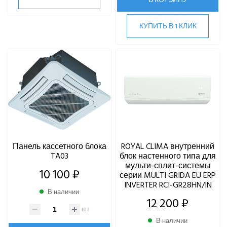
Quattroclima
ROYAL CLIMA
Rover
КУПИТЬ В 1 КЛИК
Roland
Samsung
SHUFT
Tosot
TOSHIBA
ULTIMA COMFORT
XIGMA
YOSHIKAWA
МОРОЗКО
Панель кассетного блока
ROYAL CLIMA внутренний
TA03
блок настенного типа для
мульти-сплит-системы
ОСУШИТЕЛИ ВОЗДУХА
10 100 ₽
серии MULTI GRIDA EU ERP
INVERTER RCI-GR28HN/IN
VRF-СИСТЕМЫ
В наличии
12 200 ₽
шт
ЧИЛЛЕРЫ
В наличии