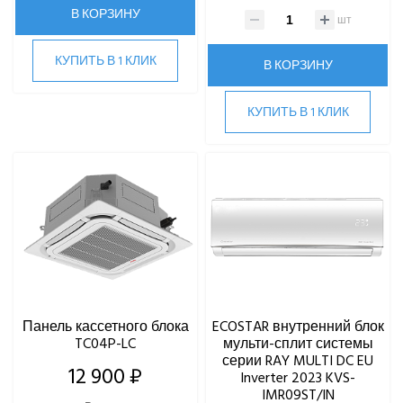
В КОРЗИНУ
шт
ВИННЫЕ ХОЛОДИЛЬНИКИ И ШКАФЫ
КУПИТЬ В 1 КЛИК
В КОРЗИНУ
ПРЕЦИЗИОННЫЕ КОНДИЦИОНЕРЫ
КУПИТЬ В 1 КЛИК
ПРИТОЧНО-ВЫТЯЖНЫЕ УСТАНОВКИ
ПРИТОЧНЫЕ ОЧИСТИТЕЛИ ВОЗДУХА, БРИЗЕРЫ
ТЕПЛОВЫЕ НАСОСЫ
КОМПРЕССОРНО-КОНДЕНСАТОРНЫЕ БЛОКИ
Панель кассетного блока
ECOSTAR внутренний блок
TC04P-LC
мульти-сплит системы
серии RAY MULTI DC EU
12 900 ₽
Inverter 2023 KVS-
IMR09ST/IN