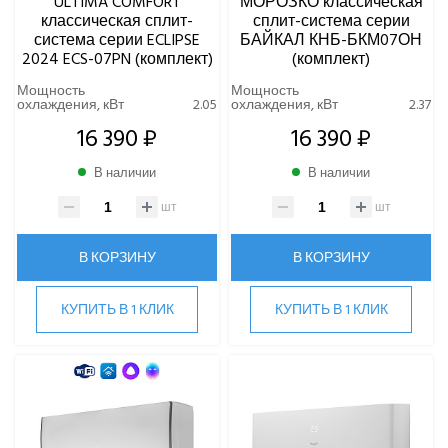
ULTIMA COMFORT
МОРОЗКО классическая
классическая сплит-
сплит-система серии
система серии ECLIPSE
БАЙКАЛ КНБ-БКМ07ОН
2024 ECS-07PN (комплект)
(комплект)
Мощность
Мощность
охлаждения, кВт
2.05
охлаждения, кВт
2.37
16 390 ₽
16 390 ₽
В наличии
В наличии
шт
шт
В КОРЗИНУ
В КОРЗИНУ
КУПИТЬ В 1 КЛИК
КУПИТЬ В 1 КЛИК