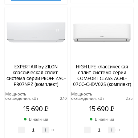
EXPERTAIR by ZILON
HIGH LIFE классическая
классическая сплит-
сплит-система серии
система серии PROFF ZAC-
COMFORT CLASS ACHL-
PR07NPZ (комплект)
07CC-CHDV02S (комплект)
Мощность
Мощность
охлаждения, кВт
2.10
охлаждения, кВт
2.35
15 690 ₽
15 690 ₽
В наличии
В наличии
шт
шт