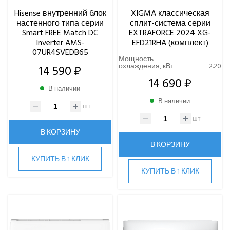
Hisense внутренний блок
XIGMA классическая
настенного типа серии
сплит-система серии
Smart FREE Match DC
EXTRAFORCE 2024 XG-
Inverter AMS-
EFD21RHA (комплект)
07UR4SVEDB65
Мощность
охлаждения, кВт
2.20
14 590 ₽
14 690 ₽
В наличии
В наличии
шт
шт
В КОРЗИНУ
В КОРЗИНУ
КУПИТЬ В 1 КЛИК
КУПИТЬ В 1 КЛИК