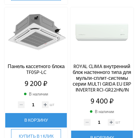
Hi
Hisense
HIGH LIFE
HITACHI
IGC
Kentatsu
Kitano
LAMPRECHT
Панель кассетного блока
ROYAL CLIMA внутренний
LEGION
TF05P-LC
блок настенного типа для
Lessar
мульти-сплит-системы
9 200 ₽
серии MULTI GRIDA EU ERP
LG
INVERTER RCI-GR22HN/IN
Marsa
В наличии
9 400 ₽
Midea
шт
MDV
В наличии
Mitsubishi Heavy Industries
В КОРЗИНУ
шт
MITSUDAI
Panasonic
КУПИТЬ В 1 КЛИК
В КОРЗИНУ