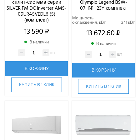
cплит-система серии
Olympio Legend BSW-
SILVER FM DC Inverter AMS-
07HN1_23Y комплект
09UR4SVEDL6 (S)
Мощность
(комплект)
охлаждения, кВт
2.11 кВт
13 590 ₽
13 672.60 ₽
В наличии
В наличии
шт
шт
В КОРЗИНУ
В КОРЗИНУ
КУПИТЬ В 1 КЛИК
КУПИТЬ В 1 КЛИК