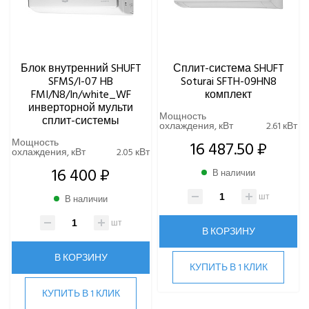
Блок внутренний SHUFT
Сплит-система SHUFT
SFMS/I-07 HB
Soturai SFTH-09HN8
FMI/N8/In/white_WF
комплект
инверторной мульти
Мощность
сплит-системы
охлаждения, кВт
2.61 кВт
Мощность
16 487.50 ₽
охлаждения, кВт
2.05 кВт
16 400 ₽
В наличии
шт
В наличии
шт
В КОРЗИНУ
В КОРЗИНУ
КУПИТЬ В 1 КЛИК
КУПИТЬ В 1 КЛИК