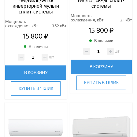
FMI/N8/In/white
FMI/N3_ERP/in сплит-
инверторной мульти
системы
сплит-системы
Мощность
охлаждения, кВт
2.1 кВт
Мощность
охлаждения, кВт
3.52 кВт
15 800 ₽
15 800 ₽
В наличии
В наличии
шт
шт
В КОРЗИНУ
В КОРЗИНУ
КУПИТЬ В 1 КЛИК
КУПИТЬ В 1 КЛИК