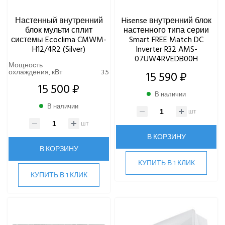
Настенный внутренний
Hisense внутренний блок
блок мульти сплит
настенного типа серии
системы Ecoclima CMWM-
Smart FREE Match DC
H12/4R2 (Silver)
Inverter R32 AMS-
07UW4RVEDB00H
Мощность
охлаждения, кВт
3.5
15 590 ₽
15 500 ₽
В наличии
В наличии
шт
шт
В КОРЗИНУ
В КОРЗИНУ
КУПИТЬ В 1 КЛИК
КУПИТЬ В 1 КЛИК