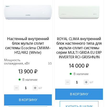
Настенный внутренний
ROYAL CLIMA внутренний
блок мульти сплит
блок настенного типа для
системы Ecoclima CMWM-
мульти-сплит-системы
H12/4R2 (White)
серии MULTI GRIDA EU ERP
INVERTER RCI-GR35HN/IN
Мощность
охлаждения, кВт
3.5
14 000 ₽
13 900 ₽
В наличии
В наличии
шт
шт
В КОРЗИНУ
В КОРЗИНУ
КУПИТЬ В 1 КЛИК