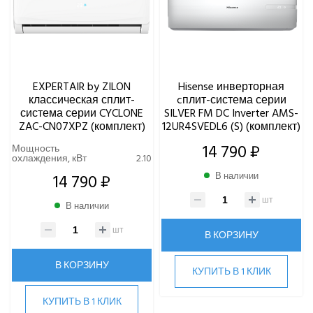
EXPERTAIR by ZILON
Hisense инверторная
классическая сплит-
cплит-система серии
система серии CYCLONE
SILVER FM DC Inverter AMS-
ZAC-CN07XPZ (комплект)
12UR4SVEDL6 (S) (комплект)
14 790 ₽
Мощность
охлаждения, кВт
2.10
14 790 ₽
В наличии
шт
В наличии
шт
В КОРЗИНУ
В КОРЗИНУ
КУПИТЬ В 1 КЛИК
КУПИТЬ В 1 КЛИК