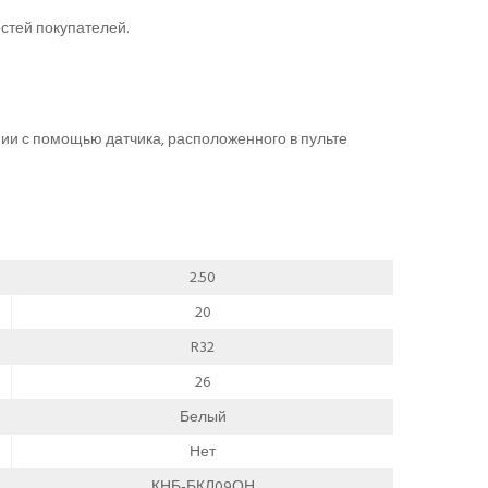
стей покупателей.
и с помощью датчика, расположенного в пульте
2.50
20
R32
26
Белый
Нет
КНБ-БКЛ09ОН