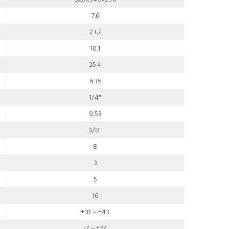
7.6
23.7
10.1
25.4
6.35
1/4"
9,53
3/8"
8
3
5
16
+18 ~ +43
-7 ~ +24