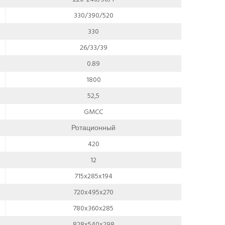
330/390/520
330
26/33/39
0.89
1800
52,5
GMCC
Ротационный
420
12
715x285x194
720x495x270
780x360x285
828x540x298