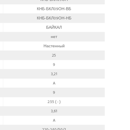
КНБ-БКЛ09ОН-ВБ
КНБ-БКЛ09ОН-НБ
БАЙКАЛ
нет
Настенный
25
9
3,21
A
9
2.55 ( - )
3,61
A
220-240/50/1