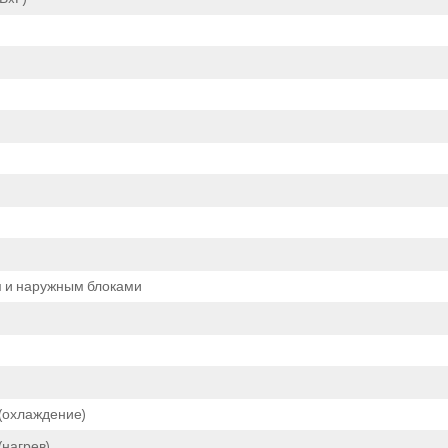
м и наружным блоками
(охлаждение)
нагрев)