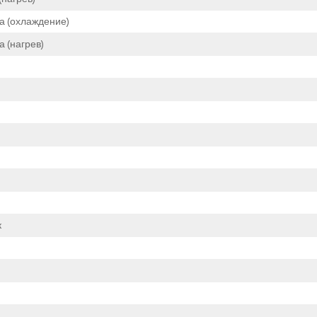
а (охлаждение)
 (нагрев)
к