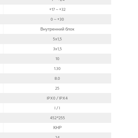
+17 ~ +32
0 ~ +30
Внутренний блок
5x1,5
3x1,5
10
1.30
8.0
25
IPX0 / IPX4
I / I
452*255
КНР
24