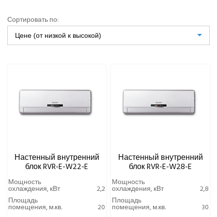
Мультизональная система EMPIRE
Сортировать по:
ТИП ФРЕОНА
Цене (от низкой к высокой)
ЧИЛЛЕРЫ
УРОВЕНЬ ШУМА ВНУТРЕННЕГО БЛОКА МИНИМАЛЬНЫЙ,
ДБ(А)
ВИННЫЕ ХОЛОДИЛЬНИКИ И ШКАФЫ
ПРЕЦИЗИОННЫЕ КОНДИЦИОНЕРЫ
ПРИТОЧНО-ВЫТЯЖНЫЕ УСТАНОВКИ
ПРИТОЧНЫЕ ОЧИСТИТЕЛИ ВОЗДУХА, БРИЗЕРЫ
Настенный внутренний
Настенный внутренний
ТЕПЛОВЫЕ НАСОСЫ
блок RVR-E-W22-E
блок RVR-E-W28-E
Мощность
Мощность
КОМПРЕССОРНО-КОНДЕНСАТОРНЫЕ БЛОКИ
охлаждения, кВт
2,2
охлаждения, кВт
2,8
Площадь
Площадь
помещения, м.кв.
20
помещения, м.кв.
30