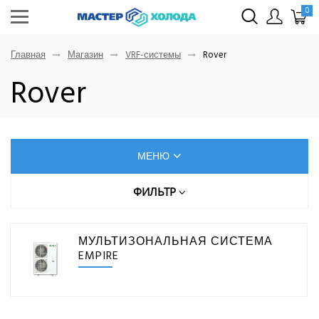
0
Главная
Магазин
VRF-системы
Rover
Rover
МЕНЮ
КОНДИЦИОНЕРЫ
ФИЛЬТР
Цена (руб.)
ОСУШИТЕЛИ ВОЗДУХА
МУЛЬТИЗОНАЛЬНАЯ СИСТЕМА
EMPIRE
От
До
VRF-СИСТЕМЫ
Gree
Rover
МОЩНОСТЬ ОХЛАЖДЕНИЯ, КВТ