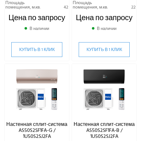
Площадь
Площадь
помещения, м.кв.
42
помещения, м.кв.
22
Hi
Цена по запросу
Цена по запросу
Hisense
HIGH LIFE
В наличии
В наличии
HITACHI
IGC
КУПИТЬ В 1 КЛИК
КУПИТЬ В 1 КЛИК
Kentatsu
Kitano
LAMPRECHT
LEGION
Lessar
LG
Marsa
Midea
MDV
Mitsubishi Heavy Industries
Настенная сплит-система
Настенная сплит-система
MITSUDAI
AS50S2SF1FA-G /
AS50S2SF1FA-B /
1U50S2SJ2FA
1U50S2SJ2FA
Panasonic