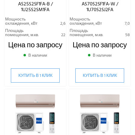
AS25S2SF1FA-B /
AS70S2SF1FA-W /
1U25S2SM1FA
1U70S2SJ2FA
ВИННЫЕ ХОЛОДИЛЬНИКИ И ШКАФЫ
Мощность
Мощность
охлаждения, кВт
2,6
охлаждения, кВт
7,0
ПРЕЦИЗИОННЫЕ КОНДИЦИОНЕРЫ
Площадь
Площадь
помещения, м.кв.
22
помещения, м.кв.
58
ПРИТОЧНО-ВЫТЯЖНЫЕ УСТАНОВКИ
Цена по запросу
Цена по запросу
В наличии
В наличии
ПРИТОЧНЫЕ ОЧИСТИТЕЛИ ВОЗДУХА, БРИЗЕРЫ
ТЕПЛОВЫЕ НАСОСЫ
КУПИТЬ В 1 КЛИК
КУПИТЬ В 1 КЛИК
КОМПРЕССОРНО-КОНДЕНСАТОРНЫЕ БЛОКИ