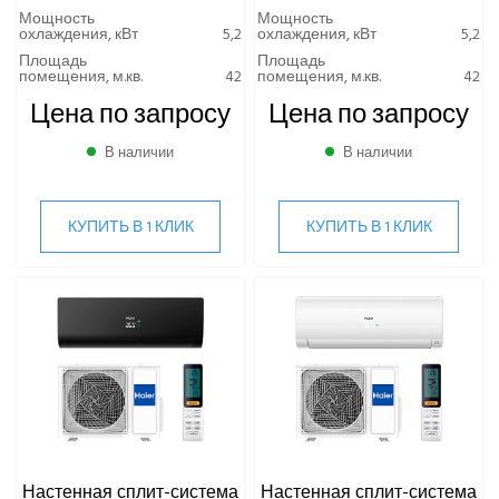
Quattroclima
Мощность
Мощность
охлаждения, кВт
5,2
охлаждения, кВт
5,2
ROYAL CLIMA
Площадь
Площадь
Rover
помещения, м.кв.
42
помещения, м.кв.
42
Roland
Цена по запросу
Цена по запросу
Samsung
В наличии
В наличии
SHUFT
Tosot
TOSHIBA
КУПИТЬ В 1 КЛИК
КУПИТЬ В 1 КЛИК
ULTIMA COMFORT
XIGMA
YOSHIKAWA
МОРОЗКО
ОСУШИТЕЛИ ВОЗДУХА
VRF-СИСТЕМЫ
ЧИЛЛЕРЫ
Настенная сплит-система
Настенная сплит-система