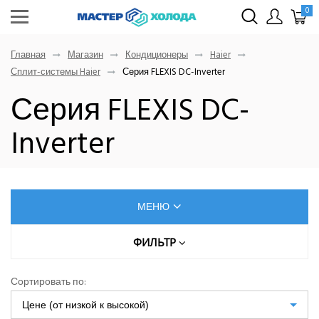
0
Главная
Магазин
Кондиционеры
Haier
Сплит-системы Haier
Серия FLEXIS DC-Inverter
Серия FLEXIS DC-
Inverter
МЕНЮ
КОНДИЦИОНЕРЫ
ФИЛЬТР
Цена (руб.)
AUX
Сортировать по:
Dahatsu
Цене (от низкой к высокой)
От
До
Denko