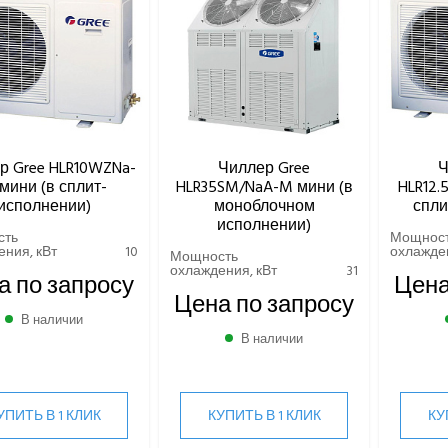
р Gree HLR10WZNa-
Чиллер Gree
Ч
мини (в сплит-
HLR35SM/NaA-M мини (в
HLR12.
исполнении)
моноблочном
спли
исполнении)
сть
Мощнос
ния, кВт
10
охлажден
Мощность
охлаждения, кВт
31
а по запросу
Цена
Цена по запросу
В наличии
В наличии
УПИТЬ В 1 КЛИК
КУПИТЬ В 1 КЛИК
КУ