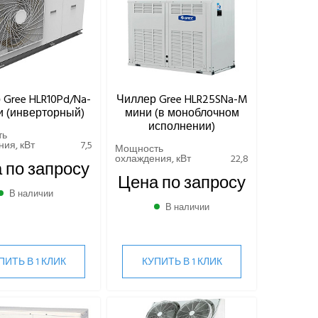
 Gree HLR10Pd/Na-
Чиллер Gree HLR25SNa-M
и (инверторный)
мини (в моноблочном
исполнении)
ть
ия, кВт
7,5
Мощность
охлаждения, кВт
22,8
 по запросу
Цена по запросу
В наличии
В наличии
ПИТЬ В 1 КЛИК
КУПИТЬ В 1 КЛИК