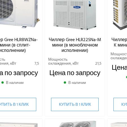
р Gree HLR8WZNa-
Чиллер Gree HLR22SNa-M
Чиллер
мини (в сплит-
мини (в моноблочном
K мин
исполнении)
исполнении)
Мощнос
охлажден
сть
Мощность
ния, кВт
7,5
охлаждения, кВт
21,5
Цена
а по запросу
Цена по запросу
В наличии
В наличии
УПИТЬ В 1 КЛИК
КУПИТЬ В 1 КЛИК
КУ