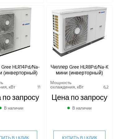
Gree HLR14Pd/Na-
Чиллер Gree HLR8Pd/Na-K
и (инверторный)
мини (инверторный)
ть
Мощность
ия, кВт
11
охлаждения, кВт
6,2
 по запросу
Цена по запросу
В наличии
В наличии
ПИТЬ В 1 КЛИК
КУПИТЬ В 1 КЛИК