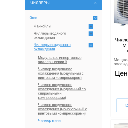
ЧИЛЛЕРЫ
Gree
Фанкойлы
Чиллеры водяного
охлаждения
Чилле
Чиллеры воздушного
M 
охлаждения
Модульные инверторные
Мощно
чиллеры серии B
охлажде
Чиллер воздушного
Цен
охлаждения (модульный с
винтовым компрессором)
Чиллер воздушного
охлаждения (модульный со
спиральными
компрессорами)
Чиллер воздушного
К
охлаждения (моноблочный с
винтовыми компрессорами)
Чиллер мини