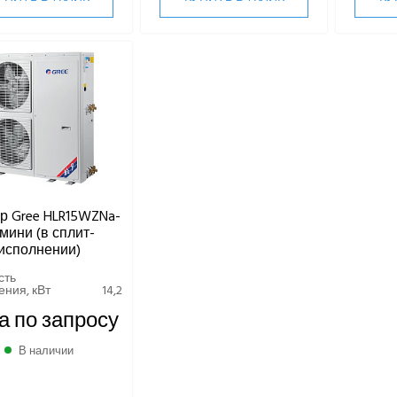
р Gree HLR15WZNa-
мини (в сплит-
исполнении)
сть
ния, кВт
14,2
а по запросу
В наличии