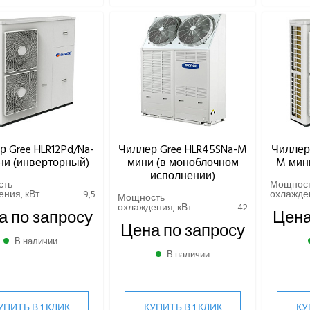
р Gree HLR12Pd/Na-
Чиллер Gree HLR45SNa-M
Чиллер 
ни (инверторный)
мини (в моноблочном
M мин
исполнении)
сть
Мощнос
ния, кВт
9,5
охлажден
Мощность
охлаждения, кВт
42
а по запросу
Цена
Цена по запросу
В наличии
В наличии
УПИТЬ В 1 КЛИК
КУПИТЬ В 1 КЛИК
КУ