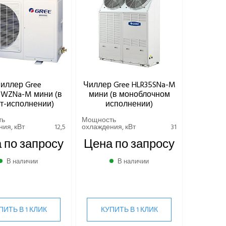
иллер Gree
Чиллер Gree HLR35SNa-M
5WZNa-M мини (в
мини (в моноблочном
т-исполнении)
исполнении)
ть
Мощность
ия, кВт
12,5
охлаждения, кВт
31
 по запросу
Цена по запросу
В наличии
В наличии
ПИТЬ В 1 КЛИК
КУПИТЬ В 1 КЛИК