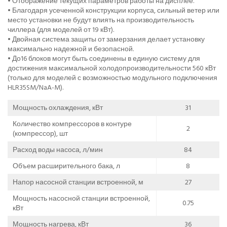
• Отображение текущих параметров работы на дисплее.
• Благодаря усеченной конструкции корпуса, сильный ветер или
место установки не будут влиять на производительность
чиллера (для моделей от 19 кВт).
• Двойная система защиты от замерзания делает установку
максимально надежной и безопасной.
• До16 блоков могут быть соединены в единую систему для
достижения максимальной холодопроизводительности 560 кВт
(только для моделей с возможностью модульного подключения
HLR35SM/NaA-M).
Мощность охлаждения, кВт
31
Количество компрессоров в контуре
2
(компрессор), шт
Расход воды насоса, л/мин
84
Объем расширительного бака, л
8
Напор насосной станции встроенной, м
27
Мощность насосной станции встроенной,
0.75
кВт
Мощность нагрева, кВт
36