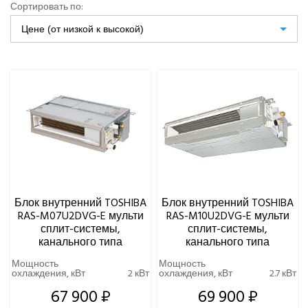
Сортировать по:
Ynovik
Цене (от низкой к высокой)
Yuetu
ДЛИНА ФРЕОНОВОЙ ТРАССЫ, М
Aeronic
ALFACOOL
ТИП ФРЕОНА
BALLU
Centek
Daikin
УРОВЕНЬ ШУМА ВНУТРЕННЕГО БЛОКА МИНИМАЛЬНЫЙ,
ДБ(А)
DAICOND
Dantex
ECOSTAR
ЦВЕТ ВНУТРЕННЕГО БЛОКА
Electrolux
Блок внутренний TOSHIBA
Блок внутренний TOSHIBA
EXPERTAIR by ZILON
ИНВЕРТОРНАЯ ТЕХНОЛОГИЯ
RAS-M07U2DVG-E мульти
RAS-M10U2DVG-E мульти
Ecoclima
сплит-системы,
сплит-системы,
Fujitsu
канального типа
канального типа
УПРАВЛЕНИЕ C МОБИЛЬНОГО ПРИЛОЖЕНИЯ ПО WI-FI
FUNAI
Мощность
Мощность
охлаждения, кВт
2 кВт
охлаждения, кВт
2.7 кВт
Gree
Green
67 900 ₽
69 900 ₽
Haier