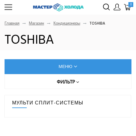
0
Главная
Магазин
Кондиционеры
TOSHIBA
TOSHIBA
МЕНЮ
КОНДИЦИОНЕРЫ
ФИЛЬТР
Цена (руб.)
AUX
МУЛЬТИ СПЛИТ-СИСТЕМЫ
Dahatsu
От
До
Denko
Eurohoff
Euroklimat S.P.A Italy
Gorenje
МОЩНОСТЬ ОХЛАЖДЕНИЯ, КВТ