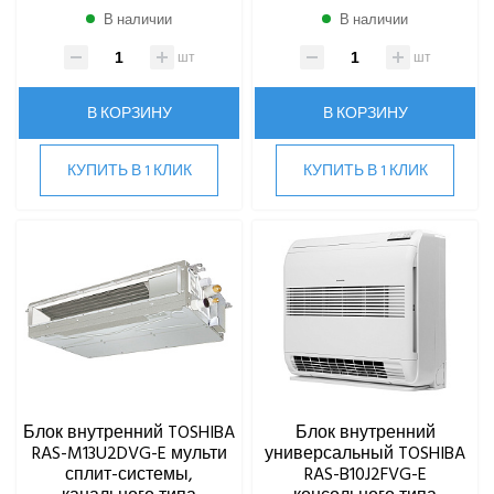
В наличии
В наличии
Hi
Hisense
шт
шт
HIGH LIFE
HITACHI
В КОРЗИНУ
В КОРЗИНУ
IGC
Kentatsu
КУПИТЬ В 1 КЛИК
КУПИТЬ В 1 КЛИК
Kitano
LAMPRECHT
LEGION
Lessar
LG
Marsa
Midea
MDV
Mitsubishi Heavy Industries
Блок внутренний TOSHIBA
Блок внутренний
MITSUDAI
RAS-M13U2DVG-E мульти
универсальный TOSHIBA
Panasonic
сплит-системы,
RAS-B10J2FVG-E