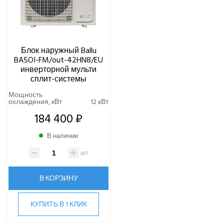
ВИННЫЕ ХОЛОДИЛЬНИКИ И ШКАФЫ
ПРЕЦИЗИОННЫЕ КОНДИЦИОНЕРЫ
Блок наружный Ballu
ПРИТОЧНО-ВЫТЯЖНЫЕ УСТАНОВКИ
BA5OI-FM/out-42HN8/EU
инверторной мульти
сплит-системы
ПРИТОЧНЫЕ ОЧИСТИТЕЛИ ВОЗДУХА, БРИЗЕРЫ
Мощность
охлаждения, кВт
12 кВт
ТЕПЛОВЫЕ НАСОСЫ
184 400 ₽
КОМПРЕССОРНО-КОНДЕНСАТОРНЫЕ БЛОКИ
В наличии
шт
В КОРЗИНУ
КУПИТЬ В 1 КЛИК