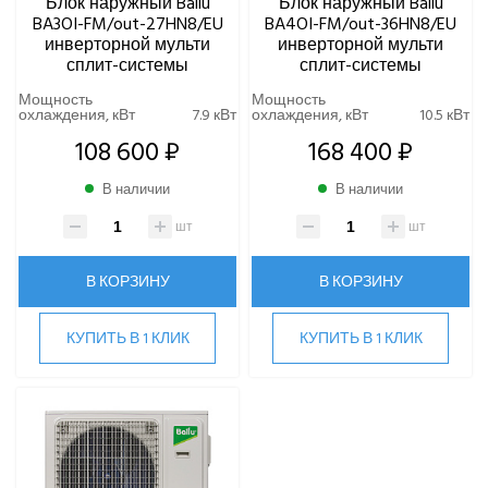
Блок наружный Ballu
Блок наружный Ballu
ROYAL CLIMA
BA3OI-FM/out-27HN8/EU
BA4OI-FM/out-36HN8/EU
Rover
инверторной мульти
инверторной мульти
Roland
сплит-системы
сплит-системы
Samsung
Мощность
Мощность
охлаждения, кВт
7.9 кВт
охлаждения, кВт
10.5 кВт
SHUFT
108 600 ₽
168 400 ₽
Tosot
TOSHIBA
В наличии
В наличии
ULTIMA COMFORT
XIGMA
шт
шт
YOSHIKAWA
МОРОЗКО
В КОРЗИНУ
В КОРЗИНУ
ОСУШИТЕЛИ ВОЗДУХА
КУПИТЬ В 1 КЛИК
КУПИТЬ В 1 КЛИК
VRF-СИСТЕМЫ
ЧИЛЛЕРЫ