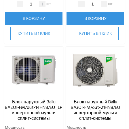
Серия MULTI SMART
шт
шт
В КОРЗИНУ
В КОРЗИНУ
Напольно-потолочные кондиционеры
Настенные кондиционеры
КУПИТЬ В 1 КЛИК
КУПИТЬ В 1 КЛИК
Centek
Daikin
DAICOND
Dantex
ECOSTAR
Electrolux
EXPERTAIR by ZILON
Ecoclima
Fujitsu
Блок наружный Ballu
Блок наружный Ballu
FUNAI
BA2OI-FM/out-14HN8/EU_LP
BA3OI-FM/out-21HN8/EU
Gree
инверторной мульти
инверторной мульти
Green
сплит-системы
сплит-системы
Haier
Мощность
Мощность