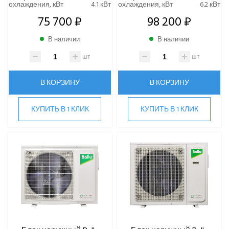
Hi
охлаждения, кВт
4.1 кВт
охлаждения, кВт
6.2 кВт
Hisense
75 700 ₽
98 200 ₽
HIGH LIFE
В наличии
В наличии
HITACHI
IGC
шт
шт
Kentatsu
Kitano
В КОРЗИНУ
В КОРЗИНУ
LAMPRECHT
LEGION
КУПИТЬ В 1 КЛИК
КУПИТЬ В 1 КЛИК
Lessar
LG
Marsa
Midea
MDV
Mitsubishi Heavy Industries
MITSUDAI
Panasonic
Quattroclima