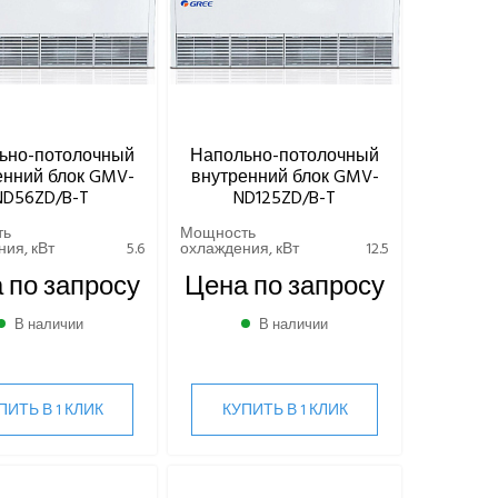
ьно-потолочный
Напольно-потолочный
енний блок GMV-
внутренний блок GMV-
ND56ZD/B-T
ND125ZD/B-T
ть
Мощность
ия, кВт
5.6
охлаждения, кВт
12.5
 по запросу
Цена по запросу
В наличии
В наличии
ПИТЬ В 1 КЛИК
КУПИТЬ В 1 КЛИК