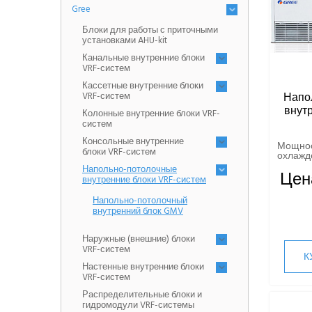
Gree
Блоки для работы с приточными
установками AHU-kit
Канальные внутренние блоки
VRF-систем
Кассетные внутренние блоки
VRF-систем
Напо
внут
Колонные внутренние блоки VRF-
систем
Консольные внутренние
Мощно
блоки VRF-систем
охлажде
Напольно-потолочные
Цен
внутренние блоки VRF-систем
Напольно-потолочный
внутренний блок GMV
Наружные (внешние) блоки
VRF-систем
К
Настенные внутренние блоки
VRF-систем
Распределительные блоки и
гидромодули VRF-системы