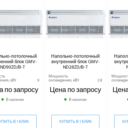
льно-потолочный
Напольно-потолочный
Напол
ренний блок GMV-
внутренний блок GMV-
внутр
ND90ZD/B-T
ND28ZD/B-T
сть
Мощность
Мощнос
ния, кВт
9
охлаждения, кВт
2.8
охлажден
а по запросу
Цена по запросу
Цена
В наличии
В наличии
УПИТЬ В 1 КЛИК
КУПИТЬ В 1 КЛИК
КУ