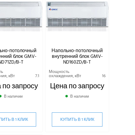
ьно-потолочный
Напольно-потолочный
енний блок GMV-
внутренний блок GMV-
ND71ZD/B-T
ND160ZD/B-T
ть
Мощность
ия, кВт
7.1
охлаждения, кВт
16
 по запросу
Цена по запросу
В наличии
В наличии
ПИТЬ В 1 КЛИК
КУПИТЬ В 1 КЛИК