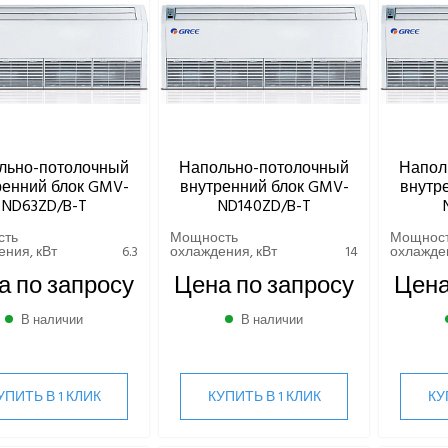
льно-потолочный
Напольно-потолочный
Напол
ренний блок GMV-
внутренний блок GMV-
внутр
ND63ZD/B-T
ND140ZD/B-T
сть
Мощность
Мощнос
ния, кВт
6.3
охлаждения, кВт
14
охлажден
а по запросу
Цена по запросу
Цена
В наличии
В наличии
УПИТЬ В 1 КЛИК
КУПИТЬ В 1 КЛИК
КУ