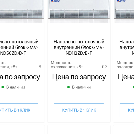
льно-потолочный
Напольно-потолочный
Напол
ренний блок GMV-
внутренний блок GMV-
внутр
ND50ZD/B-T
ND112ZD/B-T
сть
Мощность
Мощнос
ния, кВт
5
охлаждения, кВт
11.2
охлажден
а по запросу
Цена по запросу
Цена
В наличии
В наличии
УПИТЬ В 1 КЛИК
КУПИТЬ В 1 КЛИК
КУ