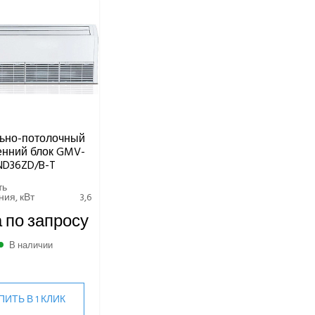
ьно-потолочный
енний блок GMV-
ND36ZD/B-T
ть
ия, кВт
3,6
 по запросу
В наличии
ПИТЬ В 1 КЛИК