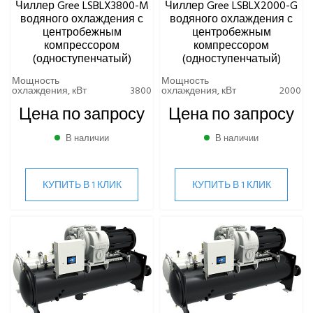
Чиллер Gree LSBLX3800-M
Чиллер Gree LSBLX2000-G
КОМПРЕССОРНО-КОНДЕНСАТОРНЫЕ БЛОКИ
водяного охлаждения с
водяного охлаждения с
центробежным
центробежным
компрессором
компрессором
(одноступенчатый)
(одноступенчатый)
Мощность
Мощность
охлаждения, кВт
3800
охлаждения, кВт
2000
Цена по запросу
Цена по запросу
В наличии
В наличии
КУПИТЬ В 1 КЛИК
КУПИТЬ В 1 КЛИК