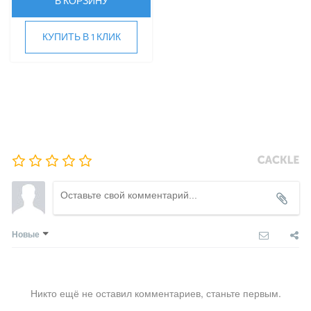
В КОРЗИНУ
SHUFT
Tosot
КУПИТЬ В 1 КЛИК
TOSHIBA
ULTIMA COMFORT
XIGMA
YOSHIKAWA
МОРОЗКО
ОСУШИТЕЛИ ВОЗДУХА
VRF-СИСТЕМЫ
ЧИЛЛЕРЫ
Новые
ВИННЫЕ ХОЛОДИЛЬНИКИ И ШКАФЫ
ПРЕЦИЗИОННЫЕ КОНДИЦИОНЕРЫ
Никто ещё не оставил комментариев, станьте первым.