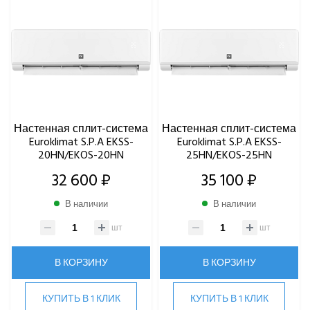
ТИП ФРЕОНА
Канальные кондиционеры
Кассетные кондиционеры
Мульти сплит-системы
УРОВЕНЬ ШУМА ВНУТРЕННЕГО БЛОКА МИНИМАЛЬНЫЙ,
ДБ(А)
Напольно-потолочные кондиционеры
Настенные кондиционеры
Серия Alba
Серия Bosco
Настенная сплит-система
Настенная сплит-система
Euroklimat S.P.A EKSS-
Euroklimat S.P.A EKSS-
Серия Futura
20HN/EKOS-20HN
25HN/EKOS-25HN
Серия Futura Heat Pump
32 600 ₽
35 100 ₽
Серия Futura Inverter
Серия Siesta
В наличии
В наличии
шт
шт
Gorenje
Ynovik
В КОРЗИНУ
В КОРЗИНУ
Yuetu
Aeronic
КУПИТЬ В 1 КЛИК
КУПИТЬ В 1 КЛИК
ALFACOOL