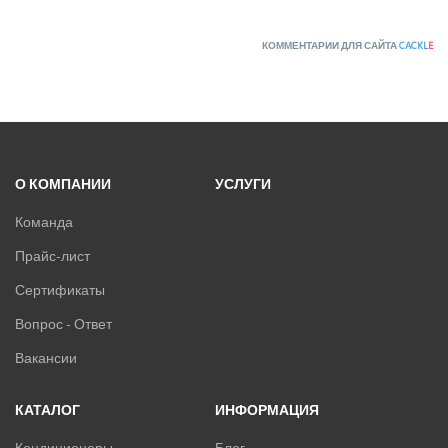
ПРИТОЧНО-ВЫТЯЖНЫЕ УСТАНОВКИ
КОММЕНТАРИИ ДЛЯ САЙТА
CACKL
E
ПРИТОЧНЫЕ ОЧИСТИТЕЛИ ВОЗДУХА, БРИЗЕРЫ
ТЕПЛОВЫЕ НАСОСЫ
КОМПРЕССОРНО-КОНДЕНСАТОРНЫЕ БЛОКИ
О КОМПАНИИ
УСЛУГИ
Команда
Прайс-лист
Сертификаты
Вопрос - Ответ
Вакансии
КАТАЛОГ
ИНФОРМАЦИЯ