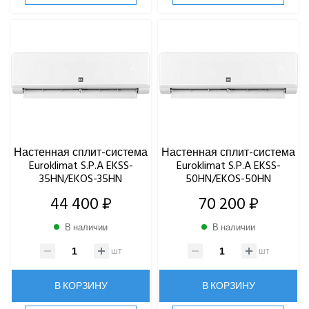
BALLU
Centek
Daikin
DAICOND
Dantex
ECOSTAR
Electrolux
EXPERTAIR by ZILON
Ecoclima
Настенная сплит-система
Настенная сплит-система
Fujitsu
Euroklimat S.P.A EKSS-
Euroklimat S.P.A EKSS-
35HN/EKOS-35HN
50HN/EKOS-50HN
FUNAI
44 400 ₽
70 200 ₽
Gree
Green
В наличии
В наличии
Haier
Hi
шт
шт
Hisense
HIGH LIFE
В КОРЗИНУ
В КОРЗИНУ
HITACHI