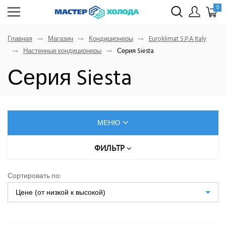
0
Главная
Магазин
Кондиционеры
Euroklimat S.P.A Italy
Настенные кондиционеры
Серия Siesta
Серия Siesta
МЕНЮ
КОНДИЦИОНЕРЫ
ФИЛЬТР
Цена (руб.)
AUX
Сортировать по:
Dahatsu
Цене (от низкой к высокой)
От
До
Denko
Eurohoff
Euroklimat S.P.A Italy