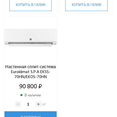
IGC
КУПИТЬ В 1 КЛИК
КУПИТЬ В 1 КЛИК
Kentatsu
Kitano
LAMPRECHT
LEGION
Lessar
LG
Marsa
Midea
MDV
Настенная сплит-система
Mitsubishi Heavy Industries
Euroklimat S.P.A EKSS-
MITSUDAI
70HN/EKOS-70HN
Panasonic
90 800 ₽
Quattroclima
ROYAL CLIMA
В наличии
Rover
шт
Roland
Samsung