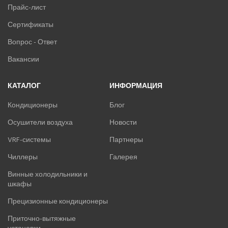
Прайс-лист
ПРЕЦИЗИОННЫЕ КОНДИЦИОНЕРЫ
Сертификаты
ПРИТОЧНО-ВЫТЯЖНЫЕ УСТАНОВКИ
Вопрос - Ответ
Вакансии
ПРИТОЧНЫЕ ОЧИСТИТЕЛИ ВОЗДУХА, БРИЗЕРЫ
КАТАЛОГ
ИНФОРМАЦИЯ
ТЕПЛОВЫЕ НАСОСЫ
Кондиционеры
Блог
КОМПРЕССОРНО-КОНДЕНСАТОРНЫЕ БЛОКИ
Осушители воздуха
Новости
VRF-системы
Партнеры
Чиллеры
Галерея
Винные холодильники и
шкафы
Прецизионные кондиционеры
Приточно-вытяжные