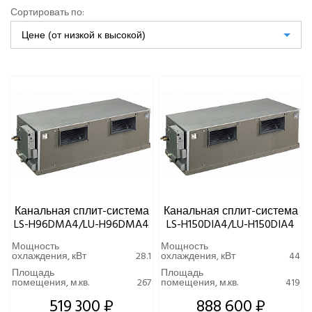
Цена (руб.)
AUX
Сортировать по:
Dahatsu
Цене (от низкой к высокой)
От
До
Denko
Eurohoff
Euroklimat S.P.A Italy
Gorenje
МОЩНОСТЬ ОХЛАЖДЕНИЯ, КВТ
Ynovik
Yuetu
ТИП ФРЕОНА
Aeronic
ALFACOOL
BALLU
Centek
Канальная сплит-система
Канальная сплит-система
Daikin
LS-H96DMA4/LU-H96DMA4
LS-H150DIA4/LU-H150DIA4
DAICOND
Мощность
Мощность
Dantex
охлаждения, кВт
28.1
охлаждения, кВт
44
ECOSTAR
Площадь
Площадь
помещения, м.кв.
267
помещения, м.кв.
419
Electrolux
519 300 ₽
888 600 ₽
EXPERTAIR by ZILON