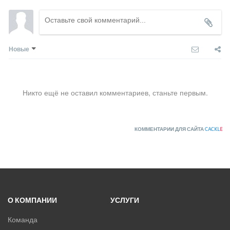
Roland
Samsung
SHUFT
Новые
Tosot
TOSHIBA
ULTIMA COMFORT
XIGMA
Никто ещё не оставил комментариев, станьте первым.
YOSHIKAWA
МОРОЗКО
КОММЕНТАРИИ ДЛЯ САЙТА
CACKL
E
ОСУШИТЕЛИ ВОЗДУХА
VRF-СИСТЕМЫ
ЧИЛЛЕРЫ
О КОМПАНИИ
УСЛУГИ
ВИННЫЕ ХОЛОДИЛЬНИКИ И ШКАФЫ
Команда