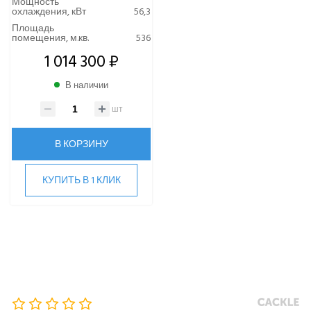
Канальные инверторные кондиционеры
Мощность
охлаждения, кВт
56,3
Канальные инверторные сплит-системы
Площадь
высоконапорные
помещения, м.кв.
536
Канальные кондиционеры большой мощности
1 014 300 ₽
Кассетные сплит-системы
В наличии
Колонная сплит-система Lessar
Напольно-потолочные сплит-системы Lessar
шт
Настенные сплит-системы Lessar
В КОРЗИНУ
LG
Marsa
КУПИТЬ В 1 КЛИК
Midea
MDV
Mitsubishi Heavy Industries
MITSUDAI
Panasonic
Quattroclima
ROYAL CLIMA
Rover