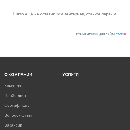
ПРЕЦИЗИОННЫЕ КОНДИЦИОНЕРЫ
Никто ещё не оставил комментариев, станьте первым.
ПРИТОЧНО-ВЫТЯЖНЫЕ УСТАНОВКИ
ПРИТОЧНЫЕ ОЧИСТИТЕЛИ ВОЗДУХА, БРИЗЕРЫ
КОММЕНТАРИИ ДЛЯ САЙТА
CACKL
E
ТЕПЛОВЫЕ НАСОСЫ
КОМПРЕССОРНО-КОНДЕНСАТОРНЫЕ БЛОКИ
О КОМПАНИИ
УСЛУГИ
Команда
Прайс-лист
Сертификаты
Вопрос - Ответ
Вакансии