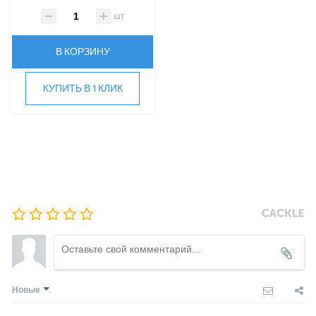
Roland
шт
Samsung
SHUFT
В КОРЗИНУ
Tosot
TOSHIBA
КУПИТЬ В 1 КЛИК
ULTIMA COMFORT
XIGMA
YOSHIKAWA
МОРОЗКО
ОСУШИТЕЛИ ВОЗДУХА
VRF-СИСТЕМЫ
ЧИЛЛЕРЫ
Новые
ВИННЫЕ ХОЛОДИЛЬНИКИ И ШКАФЫ