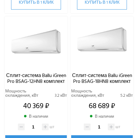
КУПИТЬ В 1 КЛИК
КУПИТЬ В 1 КЛИК
Серия Olympio Legend
Серия Tessey
Centek
Daikin
DAICOND
Dantex
ECOSTAR
Electrolux
EXPERTAIR by ZILON
Сплит-система Ballu iGreen
Сплит-система Ballu iGreen
Pro BSAG-12HN8 комплект
Pro BSAG-18HN8 комплект
Ecoclima
Fujitsu
Мощность
Мощность
охлаждения, кВт
3.2 кВт
охлаждения, кВт
5.2 кВт
FUNAI
40 369 ₽
68 689 ₽
Gree
Green
В наличии
В наличии
Haier
Hi
шт
шт
Hisense