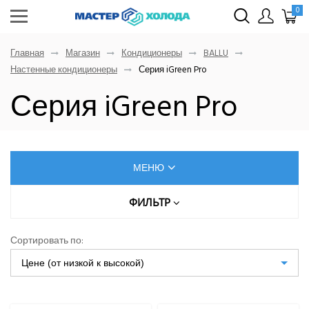
0
Главная
Магазин
Кондиционеры
BALLU
Настенные кондиционеры
Серия iGreen Pro
Серия iGreen Pro
МЕНЮ
КОНДИЦИОНЕРЫ
ФИЛЬТР
Цена (руб.)
AUX
Сортировать по:
Dahatsu
Цене (от низкой к высокой)
От
До
Denko
Eurohoff
Euroklimat S.P.A Italy