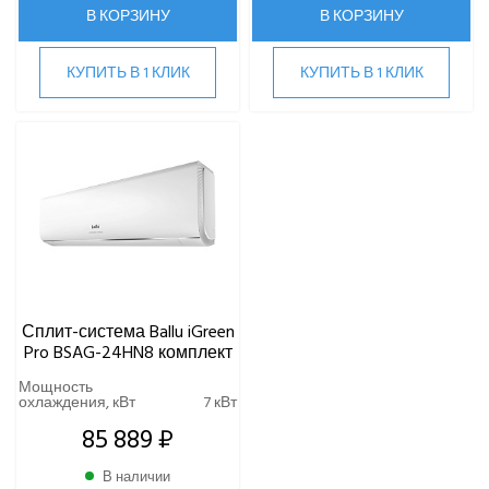
В КОРЗИНУ
В КОРЗИНУ
HIGH LIFE
HITACHI
IGC
КУПИТЬ В 1 КЛИК
КУПИТЬ В 1 КЛИК
Kentatsu
Kitano
LAMPRECHT
LEGION
Lessar
LG
Marsa
Midea
MDV
Сплит-система Ballu iGreen
Mitsubishi Heavy Industries
Pro BSAG-24HN8 комплект
MITSUDAI
Мощность
Panasonic
охлаждения, кВт
7 кВт
Quattroclima
85 889 ₽
ROYAL CLIMA
В наличии
Rover