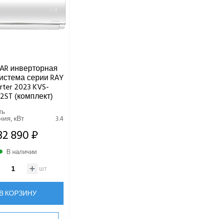
AR инверторная
истема серии RAY
erter 2023 KVS-
12ST (комплект)
ть
ия, кВт
3.4
32 890 ₽
В наличии
шт
В КОРЗИНУ