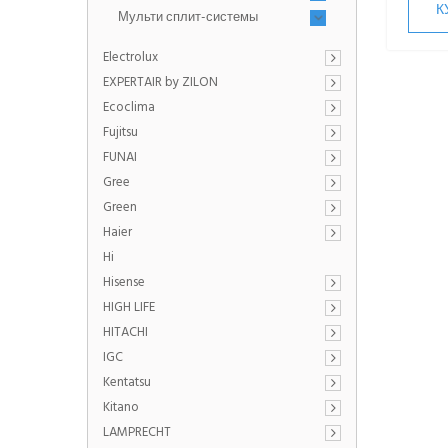
К
Мульти сплит-системы
Electrolux
EXPERTAIR by ZILON
Ecoclima
Fujitsu
FUNAI
Gree
Green
Haier
Hi
Hisense
HIGH LIFE
HITACHI
IGC
Kentatsu
Kitano
LAMPRECHT