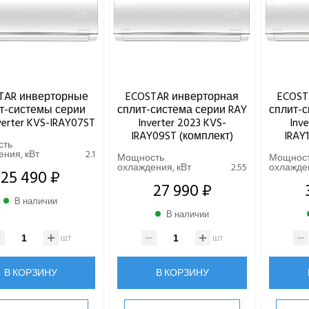
TAR инверторные
ECOSTAR инверторная
ECOST
т-системы серии
сплит-система серии RAY
сплит-с
verter KVS-IRAY07ST
Inverter 2023 KVS-
Inv
IRAY09ST (комплект)
IRAY
сть
ния, кВт
2.1
Мощность
Мощнос
охлаждения, кВт
2.55
охлажден
25 490 ₽
27 990 ₽
В наличии
В наличии
шт
шт
В КОРЗИНУ
В КОРЗИНУ