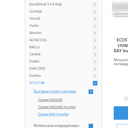
Euroklimat S.P.A Italy
Gorenje
Ynovik
Yuetu
Aeronic
ECOS
ALFACOOL
спли
BALLU
RAY In
Centek
Мощно
Daikin
охлажде
DAICOND
Dantex
ECOSTAR
Бытовые сплит-системы
Серия RADIUM
Серия RADIUM Inverter
Серия RAY Inverter
Мобильные кондиционеры