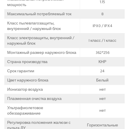
1.15
мощность
Максимальный потребляемый ток
8
Класс пылевлагозащиты,
IPX0 / IPX4
внутренний / наружный блок
Класс электрозащиты, внутренний /
I класс / I класс
наружный блок
Монтажный размер наружного блока
362*256
Страна производства
КНР
Срок гарантии
24
Цвет наружного блока
Белый
Ионизатор воздуха
нет
Плазменная очистка воздуха
нет
Ультрафиолетовое
нет
обеззараживание
Регулировка положения жалюзи с
Горизонтальные
пульта ДУ