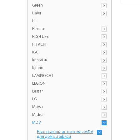
Green
Haier
Hi
Hisense
HIGH LIFE
HITACHI
IGC
Kentatsu
Kitano
LAMPRECHT
LEGION
Lessar
LG
Marsa
Midea
MDV
Бытовые сплит-системы MDV
для дома и офиса