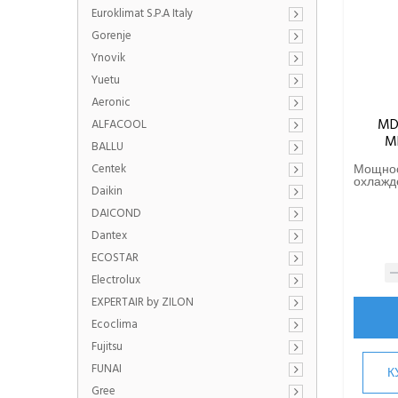
Euroklimat S.P.A Italy
Gorenje
Ynovik
Yuetu
Aeronic
MD
ALFACOOL
M
BALLU
Centek
Мощно
охлажде
Daikin
DAICOND
Dantex
ECOSTAR
Electrolux
EXPERTAIR by ZILON
Ecoclima
Fujitsu
FUNAI
К
Gree