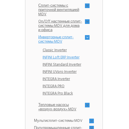
Сплит-системы с
приточной вентиляцией
MDV
On/Off настенные сплит-
системы MDV для дома
и офиса
Инверторные сплит-
системы MDV
Classic Inverter
INFINI Loft ERP Inverter
INFINI Standard Inverter
INFINI UVpro Inverter
INTEGRA Inverter
INTEGRA PRO
INTEGRA Pro Black
Тепловые насосы
«воздух-воздух» MDV
Мультисплит-системы MDV
Полупромышленные сплит-