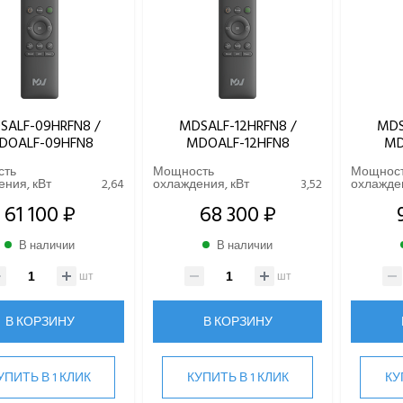
SALF-09HRFN8 /
MDSALF-12HRFN8 /
MDS
DOALF-09HFN8
MDOALF-12HFN8
MD
сть
Мощность
Мощнос
ния, кВт
2,64
охлаждения, кВт
3,52
охлажден
61 100 ₽
68 300 ₽
В наличии
В наличии
шт
шт
В КОРЗИНУ
В КОРЗИНУ
УПИТЬ В 1 КЛИК
КУПИТЬ В 1 КЛИК
КУ