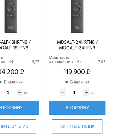
ALF-18HRFN8 /
MDSALF-24HRFN8 /
OALF-18HFN8
MDOALF-24HFN8
ть
Мощность
ия, кВт
5,27
охлаждения, кВт
7,03
94 200 ₽
119 900 ₽
В наличии
В наличии
шт
шт
В КОРЗИНУ
В КОРЗИНУ
ПИТЬ В 1 КЛИК
КУПИТЬ В 1 КЛИК