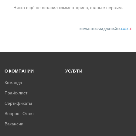
Lessar
Никто ещё не оставил комментариев, станьте первым.
LG
Marsa
Midea
КОММЕНТАРИИ ДЛЯ САЙТА
CACKL
E
MDV
Mitsubishi Heavy Industries
MITSUDAI
Panasonic
Quattroclima
О КОМПАНИИ
УСЛУГИ
ROYAL CLIMA
Rover
Команда
Roland
Прайс-лист
Samsung
SHUFT
Сертификаты
Tosot
Вопрос - Ответ
TOSHIBA
Вакансии
ULTIMA COMFORT
XIGMA