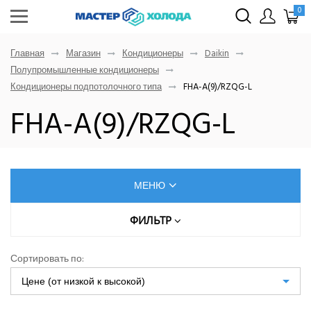
0
Главная
Магазин
Кондиционеры
Daikin
Полупромышленные кондиционеры
Кондиционеры подпотолочного типа
FHA-A(9)/RZQG-L
FHA-A(9)/RZQG-L
МЕНЮ
КОНДИЦИОНЕРЫ
ФИЛЬТР
МОЩНОСТЬ ОХЛАЖДЕНИЯ, КВТ
AUX
Сортировать по:
Dahatsu
Цене (от низкой к высокой)
Denko
ДЛИНА ФРЕОНОВОЙ ТРАССЫ, М
Eurohoff