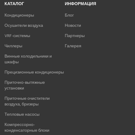
КАТАЛОГ
ИНФОРМАЦИЯ
YOSHIKAWA
МОРОЗКО
Кондиционеры
Блог
Осушители воздуха
Новости
ОСУШИТЕЛИ ВОЗДУХА
VRF-системы
Партнеры
VRF-СИСТЕМЫ
Чиллеры
Галерея
Винные холодильники и
ЧИЛЛЕРЫ
шкафы
ВИННЫЕ ХОЛОДИЛЬНИКИ И ШКАФЫ
Прецизионные кондиционеры
Приточно-вытяжные
ПРЕЦИЗИОННЫЕ КОНДИЦИОНЕРЫ
установки
Приточные очистители
ПРИТОЧНО-ВЫТЯЖНЫЕ УСТАНОВКИ
воздуха, бризеры
Тепловые насосы
ПРИТОЧНЫЕ ОЧИСТИТЕЛИ ВОЗДУХА, БРИЗЕРЫ
Компрессорно-
конденсаторные блоки
ТЕПЛОВЫЕ НАСОСЫ