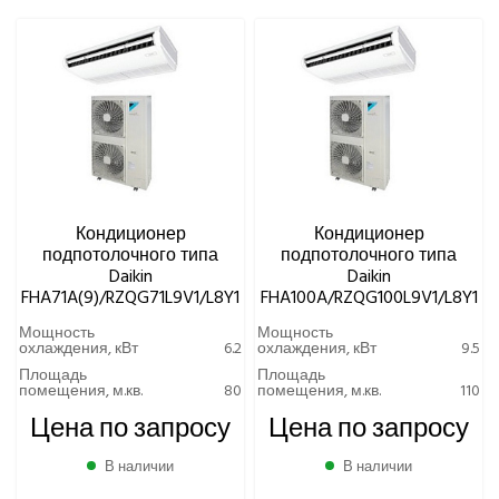
Euroklimat S.P.A Italy
УРОВЕНЬ ШУМА ВНУТРЕННЕГО БЛОКА МИНИМАЛЬНЫЙ,
Gorenje
ДБ(А)
Ynovik
Yuetu
Aeronic
ALFACOOL
BALLU
Centek
Кондиционер
Кондиционер
Daikin
подпотолочного типа
подпотолочного типа
Daikin
Daikin
Канальный тип
FHA71A(9)/RZQG71L9V1/L8Y1
FHA100A/RZQG100L9V1/L8Y1
Мультисистемы
Мощность
Мощность
Напольный тип
охлаждения, кВт
6.2
охлаждения, кВт
9.5
Настенный тип
Площадь
Площадь
помещения, м.кв.
80
помещения, м.кв.
110
Полупромышленные кондиционеры
Цена по запросу
Цена по запросу
Кондиционеры канального типа
Кондиционеры кассетного типа
В наличии
В наличии
Кондиционеры колонного типа