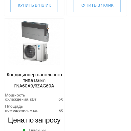
Кондиционеры напольного типа
КУПИТЬ В 1 КЛИК
КУПИТЬ В 1 КЛИК
FNA-A9/RXM-R
FNA-A9/RZAG-A
Кондиционеры настенного типа
Кондиционеры подпотолочного типа
DAICOND
Dantex
ECOSTAR
Кондиционер напольного
Electrolux
типа Daikin
EXPERTAIR by ZILON
FNA60A9/RZAG60A
Ecoclima
Мощность
Fujitsu
охлаждения, кВт
6.0
FUNAI
Площадь
помещения, м.кв.
60
Gree
Цена по запросу
Green
Haier
В наличии