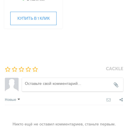
Hi
Hisense
HIGH LIFE
КУПИТЬ В 1 КЛИК
HITACHI
IGC
Kentatsu
Kitano
LAMPRECHT
LEGION
Lessar
LG
Marsa
Midea
MDV
Новые
Mitsubishi Heavy Industries
MITSUDAI
Panasonic
Quattroclima
Никто ещё не оставил комментариев, станьте первым.