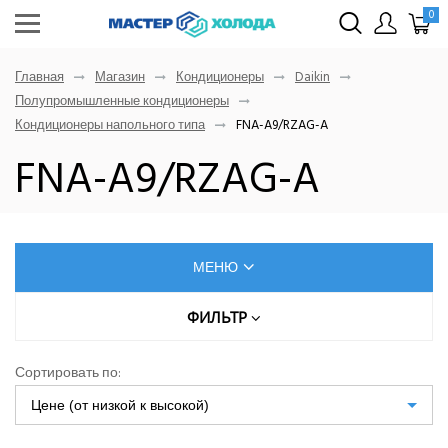
0
Главная
Магазин
Кондиционеры
Daikin
Полупромышленные кондиционеры
Кондиционеры напольного типа
FNA-A9/RZAG-A
FNA-A9/RZAG-A
МЕНЮ
КОНДИЦИОНЕРЫ
ФИЛЬТР
МОЩНОСТЬ ОХЛАЖДЕНИЯ, КВТ
AUX
Сортировать по:
Dahatsu
Цене (от низкой к высокой)
Denko
УРОВЕНЬ ШУМА ВНУТРЕННЕГО БЛОКА МИНИМАЛЬНЫЙ,
ДБ(А)
Eurohoff