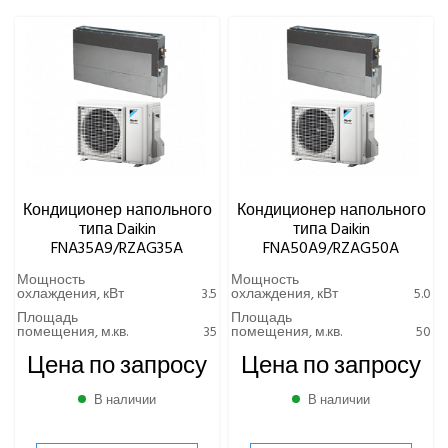
Euroklimat S.P.A Italy
Gorenje
Ynovik
Yuetu
Aeronic
ALFACOOL
BALLU
Centek
Кондиционер напольного
Кондиционер напольного
Daikin
типа Daikin
типа Daikin
FNA35A9/RZAG35A
FNA50A9/RZAG50A
Канальный тип
Мультисистемы
Мощность
Мощность
охлаждения, кВт
3.5
охлаждения, кВт
5.0
Напольный тип
Площадь
Площадь
Настенный тип
помещения, м.кв.
35
помещения, м.кв.
50
Полупромышленные кондиционеры
Цена по запросу
Цена по запросу
Кондиционеры канального типа
В наличии
В наличии
Кондиционеры кассетного типа
Кондиционеры колонного типа