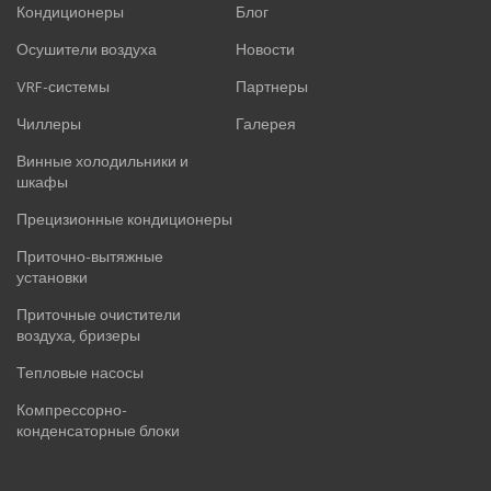
Кондиционеры
Блог
ВИННЫЕ ХОЛОДИЛЬНИКИ И ШКАФЫ
Осушители воздуха
Новости
ПРЕЦИЗИОННЫЕ КОНДИЦИОНЕРЫ
VRF-системы
Партнеры
ПРИТОЧНО-ВЫТЯЖНЫЕ УСТАНОВКИ
Чиллеры
Галерея
Винные холодильники и
ПРИТОЧНЫЕ ОЧИСТИТЕЛИ ВОЗДУХА, БРИЗЕРЫ
шкафы
Прецизионные кондиционеры
ТЕПЛОВЫЕ НАСОСЫ
Приточно-вытяжные
установки
КОМПРЕССОРНО-КОНДЕНСАТОРНЫЕ БЛОКИ
Приточные очистители
воздуха, бризеры
Тепловые насосы
Компрессорно-
конденсаторные блоки