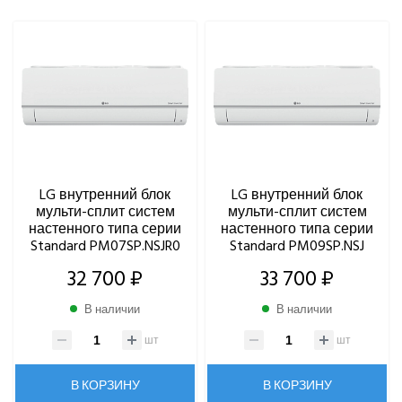
FUNAI
Gree
Green
Haier
Hi
Hisense
HIGH LIFE
HITACHI
LG внутренний блок
LG внутренний блок
IGC
мульти-сплит систем
мульти-сплит систем
Kentatsu
настенного типа серии
настенного типа серии
Kitano
Standard PM07SP.NSJR0
Standard PM09SP.NSJ
LAMPRECHT
32 700 ₽
33 700 ₽
LEGION
Lessar
В наличии
В наличии
LG
шт
шт
Бытовые сплит-системы
Мульти сплит-системы
В КОРЗИНУ
В КОРЗИНУ