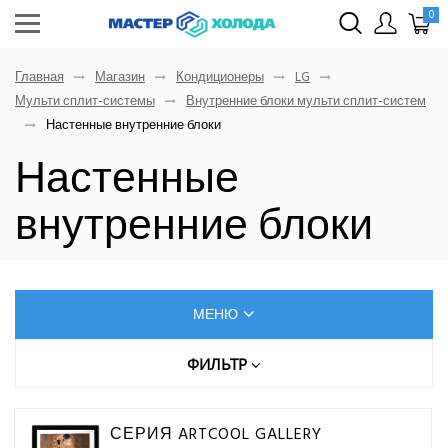
0
Главная
Магазин
Кондиционеры
LG
Мульти сплит-системы
Внутренние блоки мульти сплит-систем
Настенные внутренние блоки
Настенные
внутренние блоки
МЕНЮ
КОНДИЦИОНЕРЫ
ФИЛЬТР
Цена (руб.)
AUX
СЕРИЯ ARTCOOL GALLERY
Dahatsu