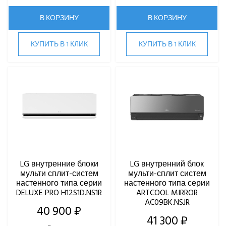
SHUFT
Tosot
В КОРЗИНУ
В КОРЗИНУ
TOSHIBA
ULTIMA COMFORT
КУПИТЬ В 1 КЛИК
КУПИТЬ В 1 КЛИК
XIGMA
YOSHIKAWA
МОРОЗКО
ОСУШИТЕЛИ ВОЗДУХА
VRF-СИСТЕМЫ
ЧИЛЛЕРЫ
LG внутренние блоки
LG внутренний блок
мульти сплит-систем
мульти-сплит систем
ВИННЫЕ ХОЛОДИЛЬНИКИ И ШКАФЫ
настенного типа серии
настенного типа серии
DELUXE PRO H12S1D.NS1R
ARTCOOL MIRROR
AC09BK.NSJR
ПРЕЦИЗИОННЫЕ КОНДИЦИОНЕРЫ
40 900 ₽
41 300 ₽