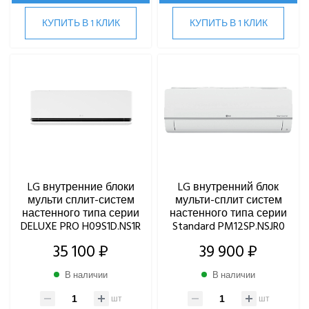
Внутренние блоки мульти сплит-систем
КУПИТЬ В 1 КЛИК
КУПИТЬ В 1 КЛИК
Канальные внутренние блоки
Кассетные внутренние блоки
Настенные внутренние блоки
Наружные блоки мульти сплит-систем
Marsa
Midea
MDV
Mitsubishi Heavy Industries
LG внутренние блоки
LG внутренний блок
MITSUDAI
мульти сплит-систем
мульти-сплит систем
Panasonic
настенного типа серии
настенного типа серии
DELUXE PRO H09S1D.NS1R
Standard PM12SP.NSJR0
Quattroclima
ROYAL CLIMA
35 100 ₽
39 900 ₽
Rover
В наличии
В наличии
Roland
Samsung
шт
шт